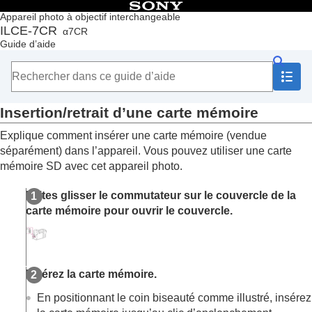
Table des matières
Appareil photo à objectif interchangeable
ILCE-7CR
α7CR
Accueil
Guide d’aide
Comment utiliser le « Guide d’aide »
Remarques sur l’utilisation de votre appareil
Vérification de l'appareil et des éléments fournis
Noms des pièces
Insertion/retrait d’une carte mémoire
Fonctions de base
Préparation de l’appareil/Opérations de prise de vue de
Explique comment insérer une carte mémoire (vendue
base
séparément) dans l’appareil. Vous pouvez utiliser une carte
Charge de la batterie
mémoire SD avec cet appareil photo.
Alimentation par une prise murale
Cartes mémoires pouvant être utilisées
Faites glisser le commutateur sur le couvercle de la
Insertion/retrait d’une carte mémoire
carte mémoire pour ouvrir le couvercle.
Installation/retrait de l’objectif
Configuration initiale de l’appareil
Opérations de prise de vue de base
Recherche de fonctions dans le MENU
Insérez la carte mémoire.
Utilisation des fonctions de prise de vue
Personnalisation de l’appareil photo
En positionnant le coin biseauté comme illustré, insérez
Visualisation