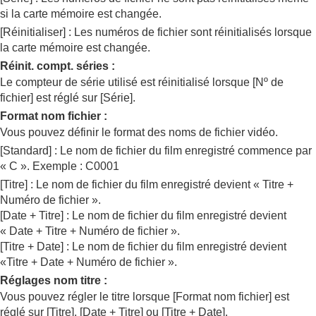
Informations IPTC
si la carte mémoire est changée.
Informat. copyright
[Réinitialiser]
: Les numéros de fichier sont réinitialisés lorsque
Inscrir. num. série
(image fixe/film)
la carte mémoire est changée.
Paramètres réseau
Réinit. compt. séries
:
Réglages du viseur/de l’écran
Le compteur de série utilisé est réinitialisé lorsque
[Nº de
Réglages de l’alimentation
fichier]
est réglé sur
[Série]
.
Réglages USB
Réglages de sortie externe
Format nom fichier
:
Réglages généraux
Vous pouvez définir le format des noms de fichier vidéo.
Fonctions disponibles avec un smartphone
[Standard]
: Le nom de fichier du film enregistré commence par
Utilisation d’un ordinateur
« C ». Exemple : C0001
Utilisation du service de cloud
[Titre]
: Le nom de fichier du film enregistré devient « Titre +
Annexe
Numéro de fichier ».
Si vous avez des problèmes
[Date + Titre]
: Le nom de fichier du film enregistré devient
« Date + Titre + Numéro de fichier ».
[Titre + Date]
: Le nom de fichier du film enregistré devient
«Titre + Date + Numéro de fichier ».
Réglages nom titre
:
Vous pouvez régler le titre lorsque
[Format nom fichier]
est
réglé sur
[Titre]
,
[Date + Titre]
ou
[Titre + Date]
.