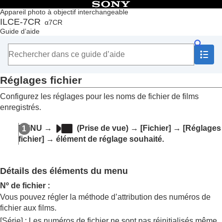
Table des matières
Appareil photo à objectif interchangeable
ILCE-7CR
α7CR
Accueil
Guide d’aide
Comment utiliser le « Guide d’aide »
Remarques sur l’utilisation de votre appareil
Vérification de l'appareil et des éléments fournis
Noms des pièces
Réglages fichier
Fonctions de base
Préparation de l’appareil/Opérations de prise de vue de
Configurez les réglages pour les noms de fichier de films
base
enregistrés.
Recherche de fonctions dans le MENU
Utilisation des fonctions de prise de vue
MENU →
(
Prise de vue
) →
[Fichier]
→
[Réglages
Personnalisation de l’appareil photo
fichier]
→ élément de réglage souhaité.
Visualisation
Changement des réglages de l’appareil
Réglages de la carte mémoire
Détails des éléments du menu
Paramètres de fichier
Régl. fich./doss.
Nº de fichier
:
Sélect. dossier REC
Vous pouvez régler la méthode d’attribution des numéros de
Créat. d'un dossier
fichier aux films.
Réglages fichier
[Série]
: Les numéros de fichier ne sont pas réinitialisés même