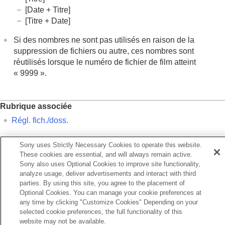
[Date + Titre]
[Titre + Date]
Si des nombres ne sont pas utilisés en raison de la
suppression de fichiers ou autre, ces nombres sont
réutilisés lorsque le numéro de fichier de film atteint
« 9999 ».
Rubrique associée
Régl. fich./doss.
Sony uses Strictly Necessary Cookies to operate this website.
Précédent
These cookies are essential, and will always remain active.
éat. d'un dossier
Sony also uses Optional Cookies to improve site functionality,
Suivant
analyze usage, deliver advertisements and interact with third
Informations IP
parties. By using this site, you agree to the placement of
TP1001416174
Optional Cookies. You can manage your cookie preferences at
Pour plus d’informations sur la conformité aux lois sur l’accessibilité du
any time by clicking "Customize Cookies" Depending on your
Web en France, reportez-vous à la page suivante.
selected cookie preferences, the full functionality of this
Accessibilité en France : conformité partielle
website may not be available.