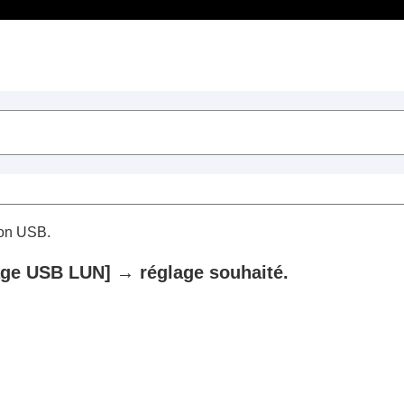
Table des matières
 base
ion USB.
age USB LUN]
→ réglage souhaité.