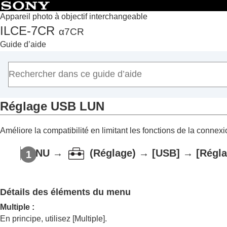
Appareil photo à objectif interchangeable
ILCE-7CR
α7CR
Accueil
Guide d’aide
Comment utiliser le « Guide d’aide »
Remarques sur l’utilisation de votre appareil
Vérification de l'appareil et des éléments fournis
Noms des pièces
Réglage USB LUN
Fonctions de base
Préparation de l’appareil/Opérations de prise de vue de
Améliore la compatibilité en limitant les fonctions de la connex
Recherche de fonctions dans le MENU
Utilisation des fonctions de prise de vue
MENU
→
(
Réglage
) →
[USB]
→
[Régl
Personnalisation de l’appareil photo
Visualisation
Changement des réglages de l’appareil
Détails des éléments du menu
Réglages de la carte mémoire
Multiple
:
Paramètres de fichier
En principe, utilisez
[Multiple]
.