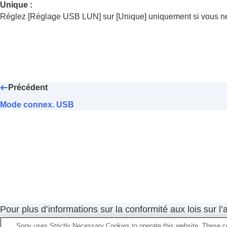
Paramètres réseau
Unique
:
Réglages du viseur/de l’écran
Réglez
[Réglage USB LUN]
sur
[Unique]
uniquement si vous ne
Réglages de l’alimentation
Réglages USB
Mode connex. USB
Réglage USB LUN
Alimentation USB
Précédent
Réglages de sortie externe
Mode connex. USB
Réglages généraux
Fonctions disponibles avec un smartphone
Utilisation d’un ordinateur
Utilisation du service de cloud
Annexe
Si vous avez des problèmes
Pour plus d’informations sur la conformité aux lois sur l
Accessibilité en France : conformité partielle
Sony uses Strictly Necessary Cookies to operate this website. These co