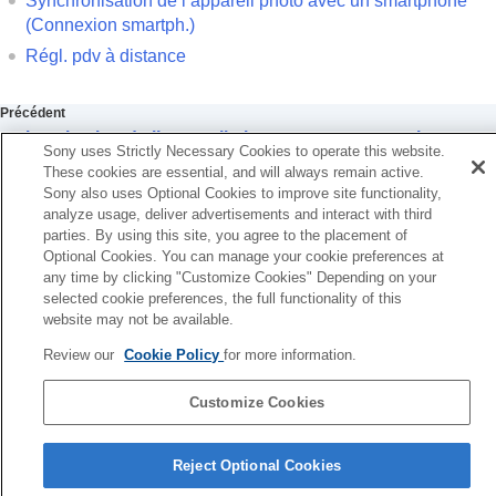
Synchronisation de l’appareil photo avec un smartphone
Utilisation d’un smartphone en tant que
(
Connexion smartph.
)
télécommande
Utilisation d’un smartphone en tant que
Régl. pdv à distance
télécommande
Régl. pdv à distance
Précédent
Transfert d'images vers un smartphone
nchronisation de l’appareil photo avec un smartphone
Connexion pendant que l’appareil est hors
Sony uses Strictly Necessary Cookies to operate this website.
Connexion smartph.)
tension.
These cookies are essential, and will always remain active.
Suivant
Sony also uses Optional Cookies to improve site functionality,
Lecture des informations sur l’emplacement d’un
Régl. pdv à dista
analyze usage, deliver advertisements and interact with third
smartphone
parties. By using this site, you agree to the placement of
TP1001417065
Utilisation d’un ordinateur
Optional Cookies. You can manage your cookie preferences at
Utilisation du service de cloud
any time by clicking "Customize Cookies" Depending on your
Annexe
selected cookie preferences, the full functionality of this
Pour plus d’informations sur la conformité aux lois sur l’accessibilité du
Si vous avez des problèmes
website may not be available.
Web en France, reportez-vous à la page suivante.
Review our
Cookie Policy
for more information.
Accessibilité en France : conformité partielle
https://helpguide.sony.net/accessibility/france/v1/fr/index.html
Customize Cookies
Page de sélection de la langue
Reject Optional Cookies
5-054-923-25(3)