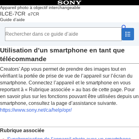
Table des matières
Appareil photo à objectif interchangeable
ILCE-7CR
α7CR
Accueil
Guide d’aide
Comment utiliser le « Guide d’aide »
Remarques sur l’utilisation de votre appareil
Vérification de l'appareil et des éléments fournis
Noms des pièces
Utilisation d’un smartphone en tant que
Fonctions de base
Préparation de l’appareil/Opérations de prise de vue de
télécommande
base
Creators' App vous permet de prendre des images tout en
Recherche de fonctions dans le MENU
Utilisation des fonctions de prise de vue
vérifiant la portée de prise de vue de l’appareil sur l’écran du
Personnalisation de l’appareil photo
smartphone. Connectez l’appareil et le smartphone en vous
Visualisation
reportant à «
Rubrique associée
» au bas de cette page. Pour
Changement des réglages de l’appareil
en savoir plus sur les fonctions pouvant être utilisées depuis un
Fonctions disponibles avec un smartphone
smartphone, consultez la page d’assistance suivante.
Fonctions disponibles avec un smartphone
https://www.sony.net/ca/help/opr/
(Creators' App)
Monitor & Control
Synchronisation de l’appareil photo avec un
Rubrique associée
smartphone (
Connexion smartph.
)