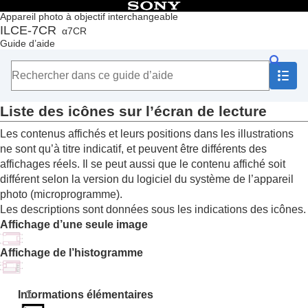
Table des matières
Appareil photo à objectif interchangeable
ILCE-7CR
α7CR
Accueil
Guide d’aide
Comment utiliser le « Guide d’aide »
Remarques sur l’utilisation de votre appareil
Vérification de l'appareil et des éléments fournis
Noms des pièces
Liste des icônes sur l’écran de lecture
Fonctions de base
Préparation de l’appareil/Opérations de prise de vue de
Les contenus affichés et leurs positions dans les illustrations
base
ne sont qu’à titre indicatif, et peuvent être différents des
Recherche de fonctions dans le MENU
affichages réels. Il se peut aussi que le contenu affiché soit
Utilisation des fonctions de prise de vue
différent selon la version du logiciel du système de l’appareil
Personnalisation de l’appareil photo
photo (microprogramme).
Visualisation
Les descriptions sont données sous les indications des icônes.
Changement des réglages de l’appareil
Affichage d’une seule image
Fonctions disponibles avec un smartphone
Utilisation d’un ordinateur
Affichage de l’histogramme
Utilisation du service de cloud
Annexe
Accessoires audio compatibles avec la griffe
Informations élémentaires
multi-interface