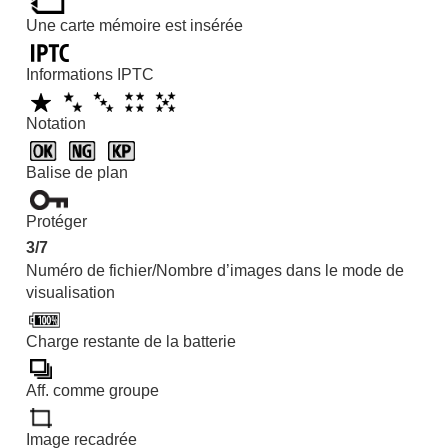
Adaptateur pour monture d’objectif
Une carte mémoire est insérée
Kit adaptateur multibatteries
Durée de service de la batterie et nombre
d’images enregistrables
Informations IPTC
Nombre d’images enregistrables
Durées de film enregistrables
Notation
Liste des icônes sur l’écran
Liste des icônes sur l’écran pour la prise
Balise de plan
d’images fixes
Liste des icônes sur l’écran pour
l’enregistrement de films
Protéger
Liste des icônes sur l’écran de lecture
3/7
Liste des valeurs des réglages par défaut
Numéro de fichier/Nombre d’images dans le mode de
Spécifications
visualisation
Marques commerciales
Licence
Charge restante de la batterie
Si vous avez des problèmes
Aff. comme groupe
Image recadrée