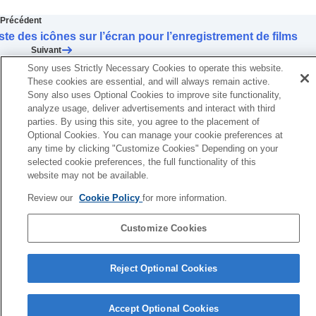
Précédent
ste des icônes sur l’écran pour l’enregistrement de films
Suivant
Liste des valeurs des réglages par défaut (Prise de v
Sony uses Strictly Necessary Cookies to operate this website.
These cookies are essential, and will always remain active.
TP1001420792
Sony also uses Optional Cookies to improve site functionality,
Pour plus d’informations sur la conformité aux lois sur l’accessibilité du
analyze usage, deliver advertisements and interact with third
Web en France, reportez-vous à la page suivante.
parties. By using this site, you agree to the placement of
Accessibilité en France : conformité partielle
Optional Cookies. You can manage your cookie preferences at
https://helpguide.sony.net/accessibility/france/v1/fr/index.html
any time by clicking "Customize Cookies" Depending on your
selected cookie preferences, the full functionality of this
website may not be available.
Page de sélection de la langue
Review our
Cookie Policy
for more information.
5-054-923-25(3)
Copyright 2023 Sony Corporation
Customize Cookies
Reject Optional Cookies
Accept Optional Cookies