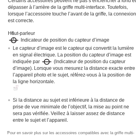
Certains accessoires peuvent ne pas s’enclencher à fond et
Changement des réglages de l’appareil
dépasser à l’arrière de la griffe multi-interface. Toutefois,
Fonctions disponibles avec un smartphone
lorsque l’accessoire touche l’avant de la griffe, la connexion
Utilisation d’un ordinateur
est correcte.
Utilisation du service de cloud
Annexe
Haut-parleur
Si vous avez des problèmes
Indicateur de position du capteur d’image
Le capteur d’image est le capteur qui convertit la lumière
en signal électrique. La position du capteur d’image est
indiquée par
(Indicateur de position du capteur
d’image). Lorsque vous mesurez la distance exacte entre
l’appareil photo et le sujet, référez-vous à la position de
la ligne horizontale.
Si la distance au sujet est inférieure à la distance de
prise de vue minimale de l’objectif, la mise au point ne
sera pas vérifiée. Veillez à laisser assez de distance
entre le sujet et l’appareil.
*
Pour en savoir plus sur les accessoires compatibles avec la griffe multi-