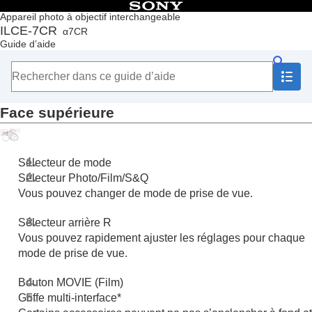
Table des matières
Appareil photo à objectif interchangeable
ILCE-7CR
α7CR
Accueil
Guide d’aide
Comment utiliser le « Guide d’aide »
Remarques sur l’utilisation de votre appareil
Vérification de l'appareil et des éléments fournis
Noms des pièces
Face supérieure
Avant
Arrière
Face supérieure
Faces latérales
Sélecteur de mode
Face inférieure
Sélecteur Photo/Film/S&Q
Icônes de base affichées sur l’écran
Vous pouvez changer de mode de prise de vue.
Icônes de fonction tactile
Fonctions de base
Sélecteur arrière R
Préparation de l’appareil/Opérations de prise de vue de
Vous pouvez rapidement ajuster les réglages pour chaque
base
mode de prise de vue.
Recherche de fonctions dans le MENU
Utilisation des fonctions de prise de vue
Bouton MOVIE (Film)
Personnalisation de l’appareil photo
Griffe multi-interface*
Visualisation