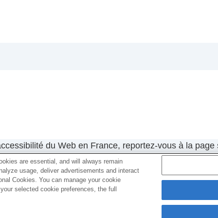
a prise de vue
rement d’un film
’accessibilité du Web en France, reportez-vous à la page 
okies are essential, and will always remain
analyze usage, deliver advertisements and interact
x.html
ptional Cookies. You can manage your cookie
our selected cookie preferences, the full