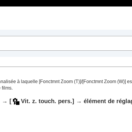
Table des matières
 base
nnalisée à laquelle
[Fonctmnt Zoom (T)]
/
[Fonctmnt Zoom (W)]
est
 films.
]
→
[
Vit. z. touch. pers.]
→ élément de réglag
de vidéos et de vlogs de type autoportrait