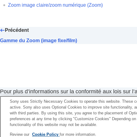
Vit. z. touch. pers.
(image fixe/film)
Zoom image claire/zoom numérique (Zoom)
Vit. zoom à dist.
(image fixe/film)
Facteur de zoom
Rotation bague zoom
Précédent
Utilisation du flash
Gamme du Zoom (image fixe/film)
Réduction du flou
Comp. d'objectif
(image fixe/film)
Réduction du bruit
Réglage de l’affichage à l’écran pendant l
Enregistrement du son d’un film
Création d’images fixes pendant l’enregist
Pour plus d’informations sur la conformité aux lois sur l
Réglages TC/UB
Accessibilité en France : conformité partielle
Sony uses Strictly Necessary Cookies to operate this website. These co
Diffusion en direct de la vidéo et du son
active. Sony also uses Optional Cookies to improve site functionality, 
https://helpguide.sony.net/accessibility/france/v1/fr/inde
with third parties. By using this site, you agree to the placement of O
Personnalisation de l’appareil photo
preferences at any time by clicking "Customize Cookies" Depending on y
Visualisation
functionality of this website may not be available.
Page de sélection de la langue
Changement des réglages de l’appareil
Review our
Cookie Policy
for more information.