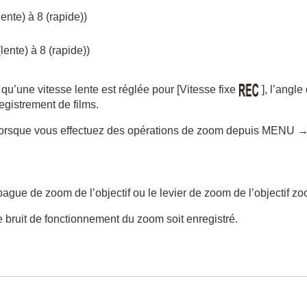
lente)
à
8 (rapide)
)
re
(lente)
à
8 (rapide)
)
 qu’une vitesse lente est réglée pour
[Vitesse fixe
]
, l’angl
egistrement de films.
t (prise de vue en continu/retardateur)
orsque vous effectuez des opérations de zoom depuis
MENU
élevée
t d’enregistrement
ague de zoom de l’objectif ou le levier de zoom de l’objectif z
e bruit de fonctionnement du zoom soit enregistré.
(Zoom)