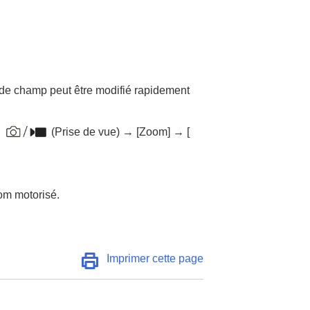
e de champ peut être modifié rapidement
→
(
Prise de vue
) →
[Zoom]
→
[
oom motorisé.
Imprimer cette page