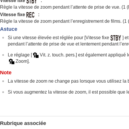
Vitesse fixe
:
Utilisation des fonctions de mise au point
Règle la vitesse de zoom pendant l’attente de prise de vue. (
1 (
Réglage des modes d’exposition/de mesu
Vitesse fixe
:
Sélection de la sensibilité ISO
Règle la vitesse de zoom pendant l’enregistrement de films. (
1 
Balance des blancs
Astuce
Réglages de la prise de vue Log
Si une vitesse élevée est réglée pour
[Vitesse fixe
]
et
Ajout d’effets aux images
pendant l’attente de prise de vue et lentement pendant l’enr
Prise de vue avec les modes d’entraînemen
Le réglage
[
Vit. z. touch. pers.]
est également appliqué l
Retardateur
(film)
Zoom]
.
Fnct pdv intervall.
Prise d’images fixes avec une résolution 
Note
Réglage de la qualité d’image et du forma
La vitesse de zoom ne change pas lorsque vous utilisez la b
Utilisation des fonctions tactiles
Si vous augmentez la vitesse de zoom, il est possible que l
Réglages de l’obturateur
Utilisation du zoom
Fonctions zoom du produit
Zoom image claire/zoom numérique 
Rubrique associée
Gamme du Zoom
(image fixe/film)