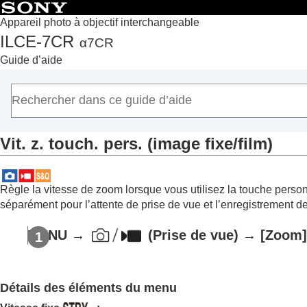
Appareil photo à objectif interchangeable
ILCE-7CR
α7CR
Accueil
Guide d’aide
Comment utiliser le « Guide d’aide »
Remarques sur l’utilisation de votre appareil
Vérification de l'appareil et des éléments fournis
Noms des pièces
Vit. z. touch. pers.
(image fixe/film)
Fonctions de base
Préparation de l’appareil/Opérations de prise de vue de
Recherche de fonctions dans le MENU
Règle la vitesse de zoom lorsque vous utilisez la touche perso
Utilisation des fonctions de prise de vue
séparément pour l’attente de prise de vue et l’enregistrement de
Contenu de ce chapitre
MENU
→
(
Prise de vue
) →
[Zoom
Sélection d’un mode de prise de vue
Fonctions pratiques pour l’enregistrement 
Mise au point
Détails des éléments du menu
Autofocus avec reconnaissance du sujet