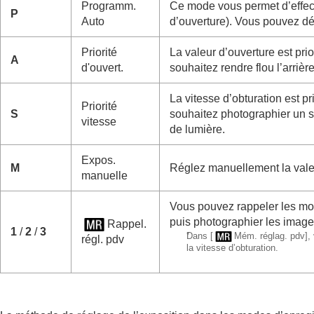
Annexe
Programm.
Ce mode vous permet d’effect
P
Si vous avez des problèmes
Auto
d’ouverture). Vous pouvez dé
Priorité
La valeur d’ouverture est prio
A
d'ouvert.
souhaitez rendre flou l’arrièr
La vitesse d’obturation est p
Priorité
S
souhaitez photographier un s
vitesse
de lumière.
Expos.
M
Réglez manuellement la valeu
manuelle
Vous pouvez rappeler les mod
puis photographier les image
Rappel.
1
/
2
/
3
*
Dans
[
Mém. réglag. pdv]
,
régl. pdv
la vitesse d’obturation.