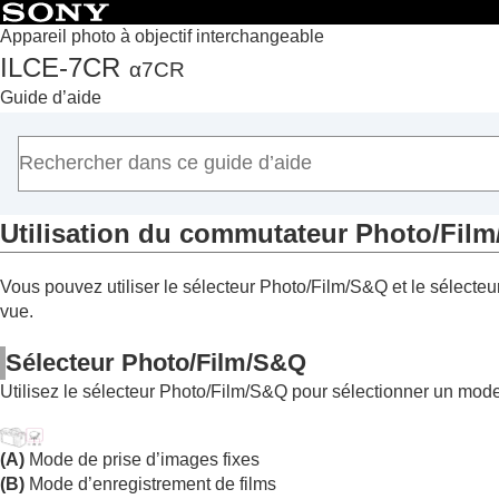
Appareil photo à objectif interchangeable
ILCE-7CR
α7CR
Accueil
Guide d’aide
Comment utiliser le « Guide d’aide »
Remarques sur l’utilisation de votre appareil
Vérification de l'appareil et des éléments fournis
Noms des pièces
Utilisation du commutateur Photo/Film
Fonctions de base
Écran tactile
Vous pouvez utiliser le sélecteur Photo/Film/S&Q et le sélecteur
Icônes de fonction tactile
vue.
Molette de commande
Utilisation du commutateur Photo/Film
Sélecteur Photo/Film/S&Q
Bouton MENU
Utilisez le sélecteur Photo/Film/S&Q pour sélectionner un mode
Menu principal (liste des réglages de pris
Bouton Fn (fonction)
(A)
Mode de prise d’images fixes
Boutons C (personnalisés)
(B)
Mode d’enregistrement de films