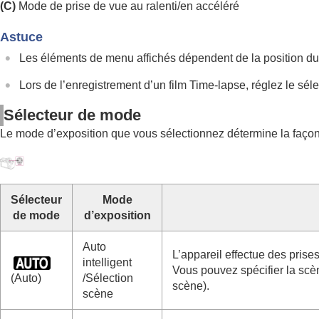
Bouton DISP (Réglage de l’affichage)
(C)
Mode de prise de vue au ralenti/en accéléré
Bouton Supprimer
Astuce
Bouton AF-ON
Les éléments de menu affichés dépendent de la position d
Sélecteur avant et sélecteur arrière (L/R)
Écran de clavier
Lors de l’enregistrement d’un film Time-lapse, réglez le s
Guide intégr. à l'app.
Sélecteur de mode
Fonctions d’accessibilité
Le mode d’exposition que vous sélectionnez détermine la façon do
Préparation de l’appareil/Opérations de prise de vue de
Recherche de fonctions dans le MENU
Utilisation des fonctions de prise de vue
Sélecteur
Mode
Personnalisation de l’appareil photo
de mode
d’exposition
Visualisation
Changement des réglages de l’appareil
Auto
L’appareil effectue des pri
intelligent
Fonctions disponibles avec un smartphone
Vous pouvez spécifier la scèn
(Auto)
/
Sélection
Utilisation d’un ordinateur
scène
).
scène
Utilisation du service de cloud