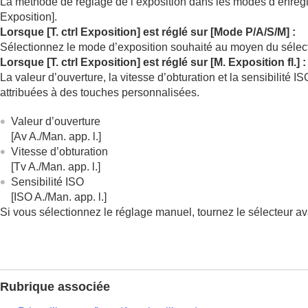
La méthode de réglage de l’exposition dans les modes d’enreg
Exposition]
.
Lorsque
[T. ctrl Exposition]
est réglé sur
[Mode P/A/S/M]
:
Sélectionnez le mode d’exposition souhaité au moyen du sélec
Lorsque
[T. ctrl Exposition]
est réglé sur
[M. Exposition fl.]
:
La valeur d’ouverture, la vitesse d’obturation et la sensibilité
attribuées à des touches personnalisées.
Valeur d’ouverture
[Av A./Man. app. l.]
Vitesse d’obturation
[Tv A./Man. app. l.]
Sensibilité ISO
[ISO A./Man. app. l.]
Si vous sélectionnez le réglage manuel, tournez le sélecteur av
Rubrique associée