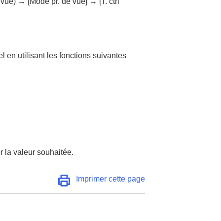
 vue
) →
[Mode pr. de vue]
→
[T. ctrl
l en utilisant les fonctions suivantes
r la valeur souhaitée.
Imprimer cette page