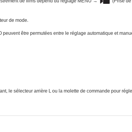
istrement de films dépend du réglage
MENU
→
(
Prise de
teur de mode.
 ISO peuvent être permutées entre le réglage automatique et manue
ant, le sélecteur arrière L ou la molette de commande pour régle