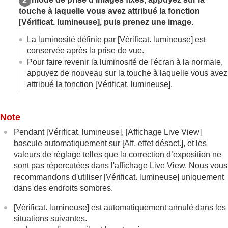
Balance des blancs
touche à laquelle vous avez attribué la fonction
Réglages de la prise de vue Log
[Vérificat. lumineuse]
, puis prenez une image.
Ajout d’effets aux images
Prise de vue avec les modes d’entraînement
La luminosité définie par
[Vérificat. lumineuse]
est
(prise de vue en continu/retardateur)
conservée après la prise de vue.
Retardateur
(film)
Pour faire revenir la luminosité de l'écran à la normale,
Fnct pdv intervall.
appuyez de nouveau sur la touche à laquelle vous avez
Prise d’images fixes avec une résolution élevée
attribué la fonction
[Vérificat. lumineuse]
.
Réglage de la qualité d’image et du format
d’enregistrement
Utilisation des fonctions tactiles
Note
Réglages de l’obturateur
Utilisation du zoom
Pendant
[Vérificat. lumineuse]
,
[Affichage Live View]
Utilisation du flash
bascule automatiquement sur
[Aff. effet désact.]
, et les
Réduction du flou
valeurs de réglage telles que la correction d’exposition ne
Comp. d'objectif
(image fixe/film)
sont pas répercutées dans l'affichage Live View. Nous vous
Réduction du bruit
recommandons d'utiliser
[Vérificat. lumineuse]
uniquement
Réglage de l’affichage à l’écran pendant la prise
dans des endroits sombres.
de vue
Écr sél mode pr de v
[Vérificat. lumineuse]
est automatiquement annulé dans les
Affich. instantané
(image fixe)
situations suivantes.
Aff. pdv restantes
(image fixe)