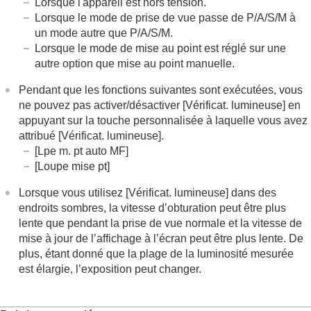
Lorsque l'appareil est hors tension.
Aff. quadrillage
(image fixe/film)
Lorsque le mode de prise de vue passe de P/A/S/M à
Type quadrillage
(image fixe/film)
un mode autre que P/A/S/M.
Régl. Aff. Live View
Lorsque le mode de mise au point est réglé sur une
Aperçu ouverture
autre option que mise au point manuelle.
Aperçu prise de vue
Vérificat. lumineuse
Pendant que les fonctions suivantes sont exécutées, vous
Aff. évid. pdt ENR
ne pouvez pas activer/désactiver [
Vérificat. lumineuse
] en
Affich. marqueur
(image fixe)
appuyant sur la touche personnalisée à laquelle vous avez
Affich. marqueur
(film)
attribué
[Vérificat. lumineuse]
.
Aide à l'aff. Gamma
[Lpe m. pt auto MF]
Typ. aide aff. Gamma
[Loupe mise pt]
Enregistrement du son d’un film
Lorsque vous utilisez
[Vérificat. lumineuse]
dans des
Création d’images fixes pendant l’enregistrement
endroits sombres, la vitesse d’obturation peut être plus
d’un film
lente que pendant la prise de vue normale et la vitesse de
Réglages TC/UB
mise à jour de l’affichage à l’écran peut être plus lente. De
Diffusion en direct de la vidéo et du son
plus, étant donné que la plage de la luminosité mesurée
Personnalisation de l’appareil photo
est élargie, l’exposition peut changer.
Visualisation
Changement des réglages de l’appareil
Fonctions disponibles avec un smartphone