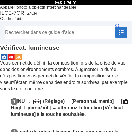
Table des matières
Appareil photo à objectif interchangeable
ILCE-7CR
α7CR
Accueil
Guide d’aide
Comment utiliser le « Guide d’aide »
Remarques sur l’utilisation de votre appareil
Vérification de l'appareil et des éléments fournis
Noms des pièces
Vérificat. lumineuse
Fonctions de base
Préparation de l’appareil/Opérations de prise de vue de
base
Vous permet de définir la composition lors de la prise de vue
Recherche de fonctions dans le MENU
dans des environnements sombres. Augmenter la durée
Utilisation des fonctions de prise de vue
d’exposition vous permet de vérifier la composition sur le
Contenu de ce chapitre
viseur/l'écran même dans des endroits sombres, par exemple
Sélection d’un mode de prise de vue
sous le ciel nocturne.
Fonctions pratiques pour l’enregistrement de
vidéos et de vlogs de type autoportrait
MENU
→
(
Réglage
) →
[Personnal. manip]
→
[
Mise au point
Régl. t. perso/sél.]
→ attribuez la fonction
[Vérificat.
Autofocus avec reconnaissance du sujet
lumineuse]
à la touche souhaitée.
Utilisation des fonctions de mise au point
Réglage des modes d’exposition/de mesure
Sélection de la sensibilité ISO
En mode de prise d’images fixes, appuyez sur la