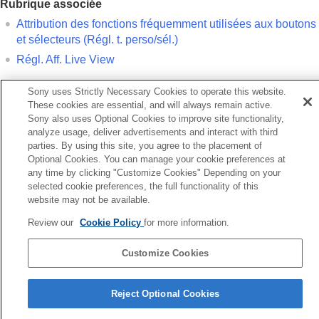
Rubrique associée
Utilisation d’un ordinateur
Utilisation du service de cloud
Attribution des fonctions fréquemment utilisées aux boutons
Annexe
et sélecteurs (
Régl. t. perso/sél.
)
Si vous avez des problèmes
Régl. Aff. Live View
Sony uses Strictly Necessary Cookies to operate this website.
Précédent
These cookies are essential, and will always remain active.
perçu prise de vue
Sony also uses Optional Cookies to improve site functionality,
Suivant
analyze usage, deliver advertisements and interact with third
Aff. évid. pdt 
parties. By using this site, you agree to the placement of
Optional Cookies. You can manage your cookie preferences at
TP1001409700
any time by clicking "Customize Cookies" Depending on your
Pour plus d’informations sur la conformité aux lois sur l’accessibilité du
selected cookie preferences, the full functionality of this
Web en France, reportez-vous à la page suivante.
website may not be available.
Accessibilité en France : conformité partielle
Review our
Cookie Policy
for more information.
https://helpguide.sony.net/accessibility/france/v1/fr/index.html
Customize Cookies
Page de sélection de la langue
5-054-923-25(3)
Reject Optional Cookies
Copyright 2023 Sony Corporation