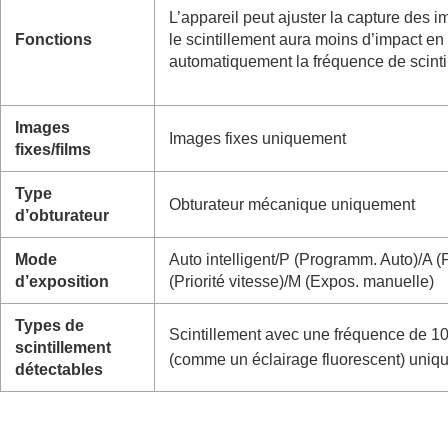
Utilisation des fonctions de mise au point
L’appareil peut ajuster la capture des
Réglage des modes d’exposition/de mesu
Fonctions
le scintillement aura moins d’impact en
Sélection de la sensibilité ISO
automatiquement la fréquence de scinti
Balance des blancs
Réglages de la prise de vue Log
Images
Images fixes uniquement
Ajout d’effets aux images
fixes/films
Prise de vue avec les modes d’entraînemen
Retardateur
(film)
Type
Obturateur mécanique uniquement
d’obturateur
Fnct pdv intervall.
Prise d’images fixes avec une résolution 
Mode
Auto intelligent
/P (
Programm. Auto
)/A (
P
Réglage de la qualité d’image et du forma
d’exposition
(
Priorité vitesse
)/M (
Expos. manuelle
)
Utilisation des fonctions tactiles
Types de
Réglages de l’obturateur
Scintillement avec une fréquence de 1
scintillement
Régl. mode silenc
(image fixe/film)
(comme un éclairage fluorescent) uni
détectables
Type déclencheur
Déc sans obj.
(image fixe/film)
Déclen. sans c. mém.