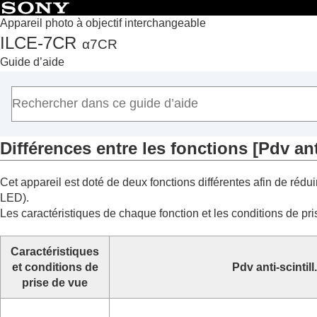
Appareil photo à objectif interchangeable
ILCE-7CR
α7CR
Accueil
Guide d’aide
Comment utiliser le « Guide d’aide »
Remarques sur l’utilisation de votre appareil
Vérification de l'appareil et des éléments fournis
Noms des pièces
Différences entre les fonctions
[Pdv anti
Fonctions de base
Préparation de l’appareil/Opérations de prise de vue de
Cet appareil est doté de deux fonctions différentes afin de rédu
Recherche de fonctions dans le MENU
LED).
Utilisation des fonctions de prise de vue
Les caractéristiques de chaque fonction et les conditions de pr
Contenu de ce chapitre
Sélection d’un mode de prise de vue
Caractéristiques
Fonctions pratiques pour l’enregistrement 
et conditions de
Pdv anti-scintill.
Mise au point
prise de vue
Autofocus avec reconnaissance du sujet