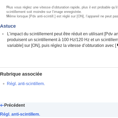
Régl. anti-scintillem.
*1
Plus vous réglez une vitesse d’obturation rapide, plus il est probable qu’i
Différences entre les fonctions
[Pdv
scintillement soit moindre sur l’image enregistrée.
*2
Même lorsque
[Pdv anti-scintill.]
est réglé sur
[ON]
, l’appareil ne peut p
Utilisation du zoom
Astuce
Utilisation du flash
L’impact du scintillement peut être réduit en utilisant
[Pdv ant
Réduction du flou
produisent un scintillement à 100 Hz/120 Hz et un scintil
Comp. d'objectif
(image fixe/film)
variable]
sur
[ON]
, puis réglez la vitesse d’obturation avec
[
Réduction du bruit
Réglage de l’affichage à l’écran pendant l
Enregistrement du son d’un film
Création d’images fixes pendant l’enregist
Rubrique associée
Réglages TC/UB
Régl. anti-scintillem.
Diffusion en direct de la vidéo et du son
Personnalisation de l’appareil photo
Visualisation
Précédent
Changement des réglages de l’appareil
Fonctions disponibles avec un smartphone
Régl. anti-scintillem.