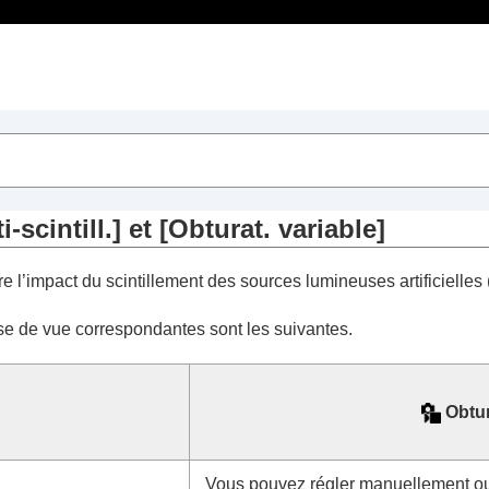
Table des matières
-scintill.]
et
[Obturat. variable]
 base
ire l’impact du scintillement des sources lumineuses artificielle
ise de vue correspondantes sont les suivantes.
de vidéos et de vlogs de type autoportrait
Obtur
Vous pouvez régler manuellement ou