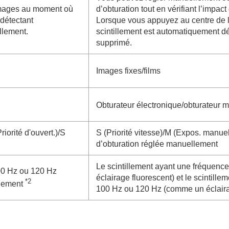
 images au moment où
d’obturation tout en vérifiant l’impact
re
 détectant
Lorsque vous appuyez au centre de 
llement.
scintillement est automatiquement dét
supprimé.
Images fixes/films
t (prise de vue en continu/retardateur)
Obturateur électronique/obturateur 
élevée
riorité d'ouvert.
)/S
S (
Priorité vitesse
)/M (
Expos. manuel
t d’enregistrement
d’obturation réglée manuellement
Le scintillement ayant une fréquen
00 Hz ou 120 Hz
éclairage fluorescent) et le scintill
*2
quement
100 Hz ou 120 Hz (comme un éclair