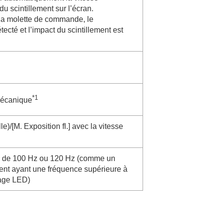
 du scintillement sur l’écran.
la molette de commande, le
ecté et l’impact du scintillement est
*1
mécanique
le
)/
[M. Exposition fl.]
avec la vitesse
ce de 100 Hz ou 120 Hz (comme un
ement ayant une fréquence supérieure à
age LED)