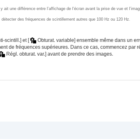
l y ait une différence entre l’affichage de l’écran avant la prise de vue et l’i
 anti-scintill.]
et
[Obturat. variable]
as détecter des fréquences de scintillement autres que 100 Hz ou 120 Hz.
i-scintill.]
et
[
Obturat. variable]
ensemble même dans un envi
lement de fréquences supérieures. Dans ce cas, commencez par r
Régl. obturat. var.]
avant de prendre des images.
a prise de vue
rement d’un film