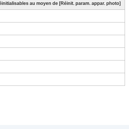
initialisables au moyen de
[Réinit. param. appar. photo]
fe multi-interface
 d’images enregistrables
faut (
Prise de vue
)
faut (
Exposition/couleur
)
faut (
Mise au point
)
faut (
Lecture
)
faut (
Réseau
)
faut (
Réglage
)
défaut (
Mon Menu
)