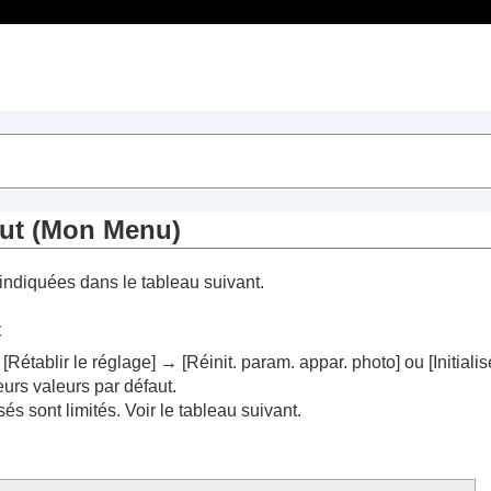
Table des matières
ut (
Mon Menu
)
 base
indiquées dans le tableau suivant.
t
→
[Rétablir le réglage]
→
[Réinit. param. appar. photo]
ou
[Initialis
leurs valeurs par défaut.
sés sont limités. Voir le tableau suivant.