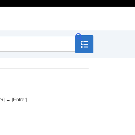
er]
→
[Entrer]
.