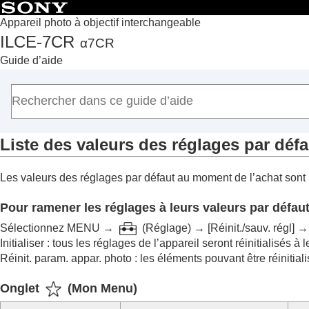
Appareil photo à objectif interchangeable
ILCE-7CR
α7CR
Accueil
Guide d’aide
Comment utiliser le « Guide d’aide »
Remarques sur l’utilisation de votre appareil
Vérification de l'appareil et des éléments fournis
Noms des pièces
Liste des valeurs des réglages par défa
Fonctions de base
Préparation de l’appareil/Opérations de prise de vue de
Les valeurs des réglages par défaut au moment de l’achat sont 
Recherche de fonctions dans le MENU
Utilisation des fonctions de prise de vue
Pour ramener les réglages à leurs valeurs par défau
Personnalisation de l’appareil photo
Sélectionnez
MENU
→
(
Réglage
) →
[Réinit./sauv. régl]
Visualisation
Initialiser
: tous les réglages de l’appareil seront réinitialisés à 
Changement des réglages de l’appareil
Réinit. param. appar. photo
: les éléments pouvant être réinitiali
Fonctions disponibles avec un smartphone
Onglet
(
Mon Menu
)
Utilisation d’un ordinateur