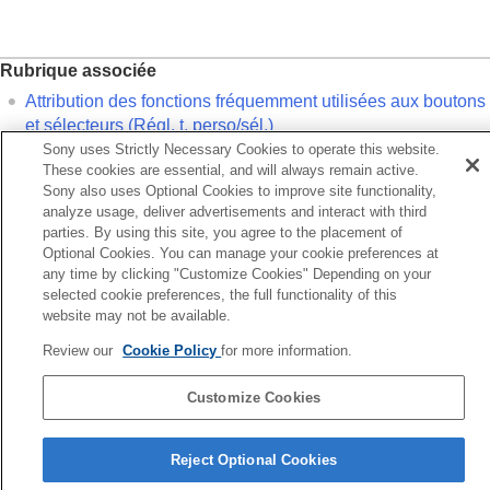
au point en fonction de l’orientation de
l’appareil (horizontale/verticale) (Comm zo.
AF V/H)
Rubrique associée
Enregistrement de la zone de mise au point
actuelle (Enregistr. zone AF)
Attribution des fonctions fréquemment utilisées aux boutons
Suppression d’une zone AF enregistrée
et sélecteurs (
Régl. t. perso/sél.
)
(Suppr zoneAF enr)
Sony uses Strictly Necessary Cookies to operate this website.
Lim. zone m. au pt
(image fixe/film)
These cookies are essential, and will always remain active.
Précédent
Circul. point focal
(image fixe/film)
Sony also uses Optional Cookies to improve site functionality,
 activé
analyze usage, deliver advertisements and interact with third
Qté dépl. cadreAF
(image fixe/film)
Suivant
parties. By using this site, you agree to the placement of
Coul. cadre m.a.p.
(image fixe/film)
Pré-
Optional Cookies. You can manage your cookie preferences at
Désact. Aut. Zone AF
any time by clicking "Customize Cookies" Depending on your
TP1001408368
Affich. zone pdt suivi
selected cookie preferences, the full functionality of this
Affich. zone AF-C
Pour plus d’informations sur la conformité aux lois sur l’accessibilité du
website may not be available.
Zone détect. phase
Web en France, reportez-vous à la page suivante.
Sensibil. Suivi AF
Review our
Cookie Policy
for more information.
Accessibilité en France : conformité partielle
Vit. transition AF
https://helpguide.sony.net/accessibility/france/v1/fr/index.html
Sens. com. suj AF
Customize Cookies
Assistance AF
Page de sélection de la langue
Sélecteur AF/MF
Reject Optional Cookies
Dir. MFocus à pl. tps
5-054-923-25(3)
AF par déclenc.