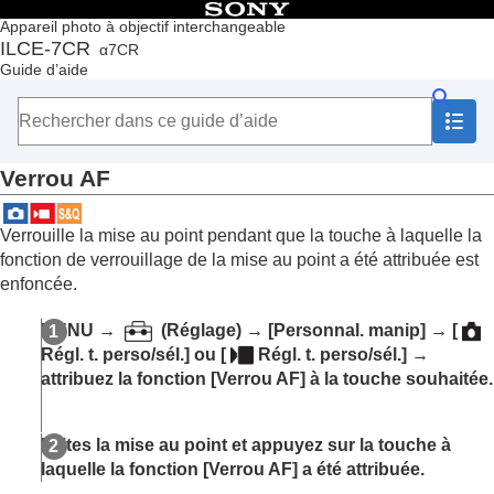
Table des matières
Appareil photo à objectif interchangeable
ILCE-7CR
α7CR
Accueil
Guide d’aide
Comment utiliser le « Guide d’aide »
Remarques sur l’utilisation de votre appareil
Vérification de l'appareil et des éléments fournis
Noms des pièces
Verrou AF
Fonctions de base
Préparation de l’appareil/Opérations de prise de vue de
base
Verrouille la mise au point pendant que la touche à laquelle la
Recherche de fonctions dans le MENU
fonction de verrouillage de la mise au point a été attribuée est
Utilisation des fonctions de prise de vue
enfoncée.
Contenu de ce chapitre
Sélection d’un mode de prise de vue
MENU
→
(
Réglage
) →
[Personnal. manip]
→
[
Fonctions pratiques pour l’enregistrement de
Régl. t. perso/sél.]
ou
[
Régl. t. perso/sél.]
→
vidéos et de vlogs de type autoportrait
attribuez la fonction
[Verrou AF]
à la touche souhaitée.
Mise au point
Autofocus avec reconnaissance du sujet
Utilisation des fonctions de mise au point
Faites la mise au point et appuyez sur la touche à
Standard mise au pt
laquelle la fonction
[Verrou AF]
a été attribuée.
Réglage des paramètres de la zone de mise