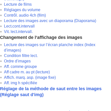
Rogner
Lecture de films
Extraction d’images fixes depuis un film
Réglages du volume
Suppression d’images
Contrôl. audio 4ch
(film)
Visualisation d’images sur un téléviseur
Lecture des images avec un diaporama (
Diaporama
)
Changement des réglages de l’appareil
Lect.cont.intervall
Fonctions disponibles avec un smartphone
Vit. lect.intervall.
Utilisation d’un ordinateur
Changement de l’affichage des images
Utilisation du service de cloud
Annexe
Lecture des images sur l’écran planche index (
Index
Si vous avez des problèmes
d'images
)
Condition filtre lect.
Ordre d'images
Aff. comme groupe
Aff cadre m. au pt
(lecture)
Affich. marq. asp.
(image fixe)
Aff. img h spécifiée
Réglage de la méthode de saut entre les images
(
Réglage saut d'img
)