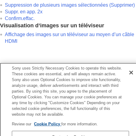
Suppression de plusieurs images sélectionnées (Supprimer)
Suppr. en app. 2x
Confirm.effac.
Visualisation d’images sur un téléviseur
Affichage des images sur un téléviseur au moyen d’un câble
HDMI
Sony uses Strictly Necessary Cookies to operate this website.
Précédent
These cookies are essential, and will always remain active.
gl. DISP (aff. écr.) (Écran/Viseur)
Sony also uses Optional Cookies to improve site functionality,
Suivant
analyze usage, deliver advertisements and interact with third
Lecture des images fi
parties. By using this site, you agree to the placement of
TP1001424401
Optional Cookies. You can manage your cookie preferences at
Pour plus d’informations sur la conformité aux lois sur l’accessibilité du
any time by clicking "Customize Cookies" Depending on your
Web en France, reportez-vous à la page suivante.
selected cookie preferences, the full functionality of this
website may not be available.
Accessibilité en France : conformité partielle
https://helpguide.sony.net/accessibility/france/v1/fr/index.html
Review our
Cookie Policy
for more information.