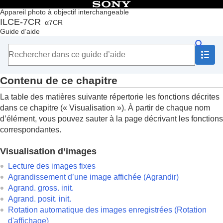
Table des matières
Appareil photo à objectif interchangeable
ILCE-7CR
α7CR
Accueil
Guide d’aide
Comment utiliser le « Guide d’aide »
Remarques sur l’utilisation de votre appareil
Vérification de l'appareil et des éléments fournis
Noms des pièces
Contenu de ce chapitre
Fonctions de base
Préparation de l’appareil/Opérations de prise de vue de
La table des matières suivante répertorie les fonctions décrites
base
dans ce chapitre («
Visualisation
»). À partir de chaque nom
Recherche de fonctions dans le MENU
d’élément, vous pouvez sauter à la page décrivant les fonctions
Utilisation des fonctions de prise de vue
correspondantes.
Personnalisation de l’appareil photo
Visualisation
Visualisation d’images
Contenu de ce chapitre
Visualisation d’images
Lecture des images fixes
Changement de l’affichage des images
Agrandissement d’une image affichée (
Agrandir
)
Réglage de la méthode de saut entre les images
Agrand. gross. init.
(
Réglage saut d'img
)
Agrand. posit. init.
Protection des images enregistrées (
Protéger
)
Rotation automatique des images enregistrées (
Rotation
Ajout d’informations aux images
d'affichage
)