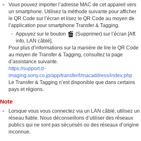
Vous pouvez importer l’adresse MAC de cet appareil vers
Réglages généraux
un smartphone. Utilisez la méthode suivante pour afficher
Fonctions disponibles avec un smartphone
le QR Code sur l’écran et lisez le QR Code au moyen de
Utilisation d’un ordinateur
Utilisation du service de cloud
l’application pour smartphone Transfer & Tagging.
Annexe
Appuyez sur le bouton
(Supprimer) sur l’écran
[Aff.
Si vous avez des problèmes
info. LAN câblé
].
Pour plus d’informations sur la manière de lire le QR Code
au moyen de Transfer & Tagging, consultez la page
d’assistance suivante.
https://support.d-
imaging.sony.co.jp/app/transfer/l/macaddress/index.php
Le Transfer & Tagging n’est disponible que dans certains
pays et régions.
Note
Lorsque vous vous connectez via un LAN câblé, utilisez un
réseau fiable. Nous déconseillons d’utiliser des réseaux
publics qui ne sont pas sécurisés ou des réseaux d’origine
inconnue.