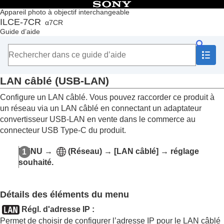
Table des matières
Appareil photo à objectif interchangeable
ILCE-7CR
α7CR
Accueil
Guide d’aide
Comment utiliser le « Guide d’aide »
Remarques sur l’utilisation de votre appareil
Vérification de l'appareil et des éléments fournis
Noms des pièces
LAN câblé
(USB-LAN)
Fonctions de base
Préparation de l’appareil/Opérations de prise de vue de
Configure un LAN câblé. Vous pouvez raccorder ce produit à
base
un réseau via un LAN câblé en connectant un adaptateur
Recherche de fonctions dans le MENU
convertisseur USB-LAN en vente dans le commerce au
Utilisation des fonctions de prise de vue
connecteur USB Type-C du produit.
Personnalisation de l’appareil photo
Visualisation
MENU
→
(
Réseau
) →
[LAN câblé]
→ réglage
Changement des réglages de l’appareil
souhaité.
Réglages de la carte mémoire
Paramètres de fichier
Paramètres réseau
Détails des éléments du menu
Connecter par Wi-Fi
WPS Push
Régl. d'adresse IP
:
Régl. point d'accès
Permet de choisir de configurer l’adresse IP pour le LAN câblé