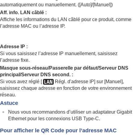
Bande de fréq. Wi-Fi
(modèles compatibles 5
automatiquement ou manuellement. (
[Auto]
/
[Manuel]
)
GHz)
Aff. info. LAN câblé
:
Afficher info. Wi-Fi
Affiche les informations du LAN câblé pour ce produit, comme
Réinit. SSID/MdP
l’adresse MAC ou l’adresse IP.
Réglages Bluetooth
C. à dist. Bluetooth
LAN câblé
(USB-LAN)
USB-LAN/partag
Adresse IP
:
Mode avion
Si vous saisissez l’adresse IP manuellement, saisissez
Éditer Nom Disposit.
l’adresse fixe.
Importation d’un certificat racine sur l’appareil
Masque sous-réseau/Passerelle par défaut/Serveur DNS
(Imp. certificat racine)
principal/Serveur DNS second.
:
Régl. authent. accès
Si vous avez réglé
[
Régl. d'adresse IP]
sur
[Manuel]
,
Info. authent. d'accès
saisissez chaque adresse en fonction de votre environnement
Réglag. Wi-Fi Direct
réseau.
Réinit. régl. Réseau
Astuce
Fnct de transfert FTP
Nous vous recommandons d’utiliser un adaptateur Gigabit
Réglages du viseur/de l’écran
Ethernet pour les connexions USB Type-C.
Réglages de l’alimentation
Réglages USB
Pour afficher le QR Code pour l’adresse MAC
Réglages de sortie externe