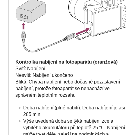
Kontrolka nabíjení na fotoaparátu (oranžová)
Svítí: Nabíjení
Nesvítí: Nabíjení ukončeno
Bliká: Chyba nabíjení nebo dočasné pozastavení
nabíjení, protože fotoaparát se nenachází ve
správném teplotním rozsahu
Doba nabíjení (plné nabití): Doba nabíjení je asi
285 min.
Výše uvedená doba se týká nabíjení zcela
vybitého akumulátoru při teplotě 25 °C. Nabíjení
může trvat déle, zaleží na podmínkách a