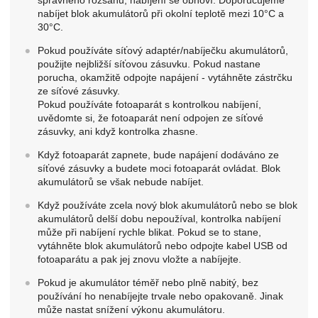
správného rozsahu, nabíjení se obnoví. Doporučujeme
nabíjet blok akumulátorů při okolní teplotě mezi 10°C a
30°C.
Pokud používáte síťový adaptér/nabíječku akumulátorů,
použijte nejbližší síťovou zásuvku. Pokud nastane
porucha, okamžitě odpojte napájení - vytáhněte zástrčku
ze síťové zásuvky.
Pokud používáte fotoaparát s kontrolkou nabíjení,
uvědomte si, že fotoaparát není odpojen ze síťové
zásuvky, ani když kontrolka zhasne.
Když fotoaparát zapnete, bude napájení dodáváno ze
síťové zásuvky a budete moci fotoaparát ovládat. Blok
akumulátorů se však nebude nabíjet.
Když používáte zcela nový blok akumulátorů nebo se blok
akumulátorů delší dobu nepoužíval, kontrolka nabíjení
může při nabíjení rychle blikat. Pokud se to stane,
vytáhněte blok akumulátorů nebo odpojte kabel USB od
fotoaparátu a pak jej znovu vložte a nabíjejte.
Pokud je akumulátor téměř nebo plně nabitý, bez
používání ho nenabíjejte trvale nebo opakovaně. Jinak
může nastat snížení výkonu akumulátoru.