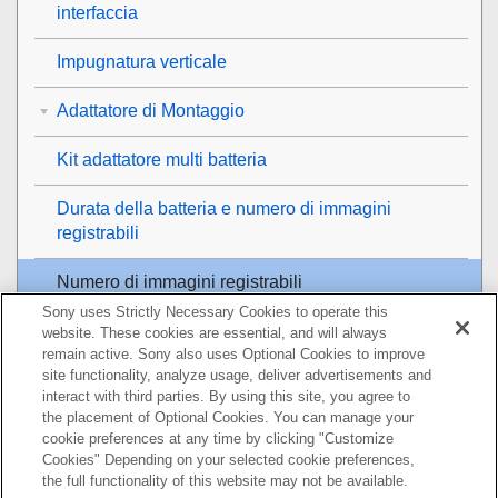
interfaccia
Impugnatura verticale
Adattatore di Montaggio
Kit adattatore multi batteria
Durata della batteria e numero di immagini
registrabili
Numero di immagini registrabili
Sony uses Strictly Necessary Cookies to operate this
Tempi di registrazione dei filmati
website. These cookies are essential, and will always
remain active. Sony also uses Optional Cookies to improve
site functionality, analyze usage, deliver advertisements and
Elenco delle icone sul monitor
interact with third parties. By using this site, you agree to
the placement of Optional Cookies. You can manage your
Elenco dei valori di impostazione predefinita
cookie preferences at any time by clicking "Customize
Cookies" Depending on your selected cookie preferences,
Dati tecnici
the full functionality of this website may not be available.