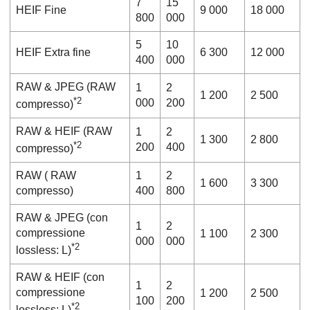
7
15
HEIF
Fine
9 000
18 000
800
000
5
10
HEIF
Extra fine
6 300
12 000
400
000
RAW & JPEG
(RAW
1
2
1 200
2 500
*2
000
200
compresso)
RAW & HEIF
(RAW
1
2
1 300
2 800
*2
200
400
compresso)
RAW
( RAW
1
2
1 600
3 300
compresso)
400
800
RAW & JPEG
(con
1
2
compressione
1 100
2 300
000
000
*2
lossless: L)
RAW & HEIF
(con
1
2
compressione
1 200
2 500
100
200
*2
lossless: L)