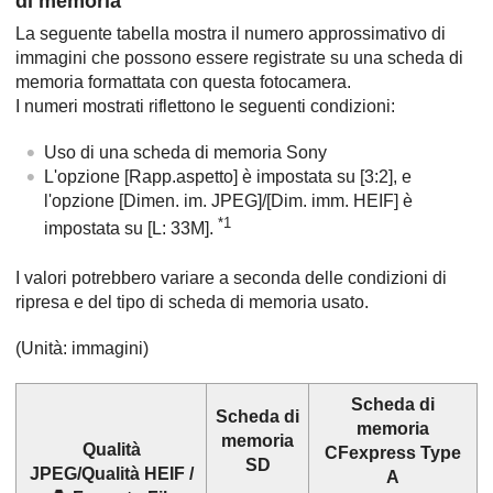
di memoria
La seguente tabella mostra il numero approssimativo di
immagini che possono essere registrate su una scheda di
memoria formattata con questa fotocamera.
I numeri mostrati riflettono le seguenti condizioni:
Uso di una scheda di memoria Sony
L'opzione
[Rapp.aspetto]
è impostata su
[3:2]
, e
l'opzione
[Dimen. im. JPEG]
/
[Dim. imm. HEIF]
è
*1
impostata su
[L: 33M]
.
I valori potrebbero variare a seconda delle condizioni di
ripresa e del tipo di scheda di memoria usato.
(Unità: immagini)
Scheda di
Scheda di
memoria
memoria
Qualità
CFexpress Type
SD
JPEG
/
Qualità HEIF
/
A