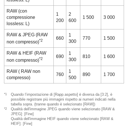
RAW
(con
1
2
compressione
1 500
3 000
200
600
lossless: L)
RAW & JPEG
(RAW
1
660
770
1 500
*2
300
non compresso)
RAW & HEIF
(RAW
1
690
810
1 600
*2
300
non compresso)
RAW
( RAW non
1
760
890
1 700
compresso)
500
*1
Quando l’impostazione di
[Rapp.aspetto]
è diversa da
[3:2]
, è
possibile registrare più immagini rispetto ai numeri indicati nella
tabella sopra. (tranne quando è selezionato
[RAW]
)
*2
Qualità dell'immagine JPEG quando viene selezionato
[RAW &
JPEG]
:
[Fine]
Qualità dell'immagine HEIF quando viene selezionato
[RAW &
HEIF]
:
[Fine]