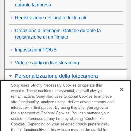
durante la ripresa
Registrazione dell'audio dei filmati
Creazione di immagini statiche durante la
registrazione di un filmato
Impostazioni TC/UB
Video e audio in live streaming
Personalizzazione della fotocamera
Sony uses Strictly Necessary Cookies to operate this
Visualizzazione
website. These cookies are essential, and will always
remain active. Sony also uses Optional Cookies to improve
Modifica delle impostazioni della fotocamera
site functionality, analyze usage, deliver advertisements and
interact with third parties. By using this site, you agree to
the placement of Optional Cookies. You can manage your
Funzioni disponibili con uno smartphone
cookie preferences at any time by clicking "Customize
Cookies" Depending on your selected cookie preferences,
Uso di un computer
the full functionality of this website may not be available.