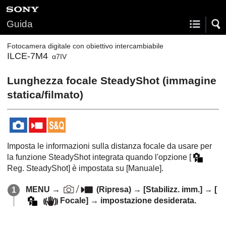
Guida
Fotocamera digitale con obiettivo intercambiabile
ILCE-7M4
α7IV
Lunghezza focale SteadyShot (immagine
statica/filmato)
Imposta le informazioni sulla distanza focale da usare per
la funzione SteadyShot integrata quando l'opzione
[
Reg. SteadyShot]
è impostata su
[Manuale]
.
MENU
→
(
Ripresa
) →
[Stabilizz. imm.]
→
[
Focale]
→ impostazione desiderata.