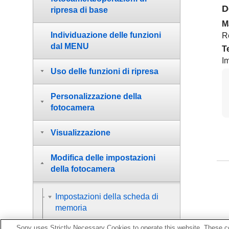
D
ripresa di base
M
Individuazione delle funzioni
Re
dal MENU
T
Im
Uso delle funzioni di ripresa
Personalizzazione della
fotocamera
Visualizzazione
Modifica delle impostazioni
della fotocamera
Impostazioni della scheda di
memoria
Impostazioni di file
Sony uses Strictly Necessary Cookies to operate this website. These co