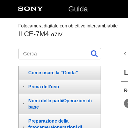
Guida
Fotocamera digitale con obiettivo intercambiabile
ILCE-7M4
α7IV
L
Come usare la “Guida”
Prima dell’uso
R
Nomi delle parti/Operazioni di
base
Preparazione della
fotocamera/operazioni di