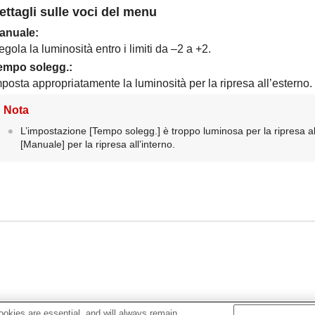
ettagli sulle voci del menu
anuale
:
gola la luminosità entro i limiti da –2 a +2.
empo solegg.
:
posta appropriatamente la luminosità per la ripresa all’esterno.
Nota
L’impostazione
[Tempo solegg.]
è troppo luminosa per la ripresa a
[Manuale]
per la ripresa all’interno.
okies are essential, and will always remain