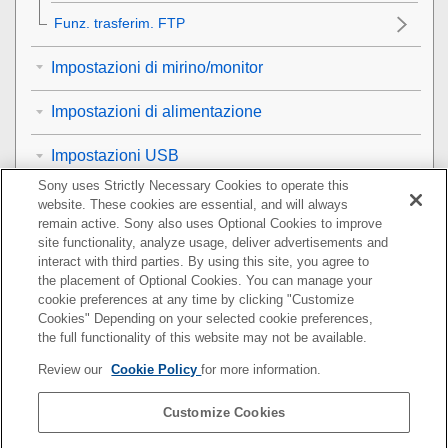
Funz. trasferim. FTP
Impostazioni di mirino/monitor
Impostazioni di alimentazione
Impostazioni USB
Sony uses Strictly Necessary Cookies to operate this
Impostazioni di uscita esterna
website. These cookies are essential, and will always
remain active. Sony also uses Optional Cookies to improve
Impostazioni generali
site functionality, analyze usage, deliver advertisements and
interact with third parties. By using this site, you agree to
the placement of Optional Cookies. You can manage your
Funzioni disponibili con uno smartphone
cookie preferences at any time by clicking "Customize
Cookies" Depending on your selected cookie preferences,
Uso di un computer
the full functionality of this website may not be available.
Review our
Cookie Policy
for more information.
Utilizzo del servizio cloud
Customize Cookies
Appendice