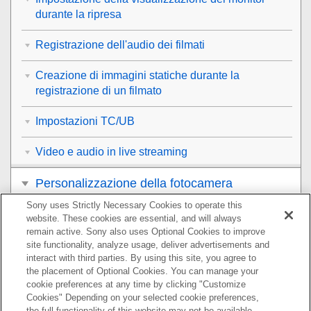
durante la ripresa
Registrazione dell'audio dei filmati
Creazione di immagini statiche durante la
registrazione di un filmato
Impostazioni TC/UB
Video e audio in live streaming
Personalizzazione della fotocamera
Sony uses Strictly Necessary Cookies to operate this
Visualizzazione
website. These cookies are essential, and will always
remain active. Sony also uses Optional Cookies to improve
Modifica delle impostazioni della fotocamera
site functionality, analyze usage, deliver advertisements and
interact with third parties. By using this site, you agree to
the placement of Optional Cookies. You can manage your
Funzioni disponibili con uno smartphone
cookie preferences at any time by clicking "Customize
Cookies" Depending on your selected cookie preferences,
Uso di un computer
the full functionality of this website may not be available.