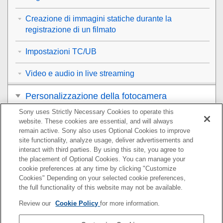
Creazione di immagini statiche durante la
registrazione di un filmato
Impostazioni TC/UB
Video e audio in live streaming
Personalizzazione della fotocamera
Sony uses Strictly Necessary Cookies to operate this
Visualizzazione
website. These cookies are essential, and will always
remain active. Sony also uses Optional Cookies to improve
Modifica delle impostazioni della fotocamera
site functionality, analyze usage, deliver advertisements and
interact with third parties. By using this site, you agree to
the placement of Optional Cookies. You can manage your
Funzioni disponibili con uno smartphone
cookie preferences at any time by clicking "Customize
Cookies" Depending on your selected cookie preferences,
Uso di un computer
the full functionality of this website may not be available.
Review our
Cookie Policy
for more information.
Utilizzo del servizio cloud