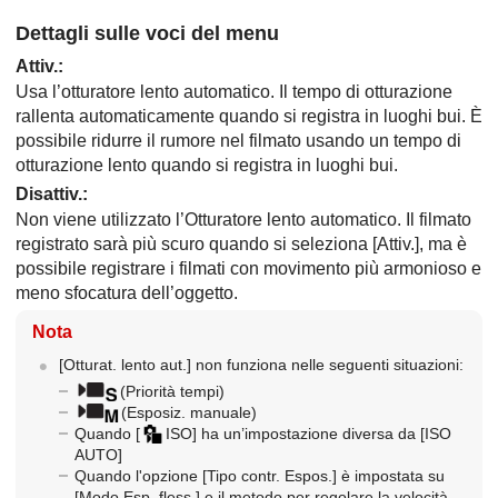
Dettagli sulle voci del menu
Attiv.
:
Usa l’otturatore lento automatico. Il tempo di otturazione
rallenta automaticamente quando si registra in luoghi bui. È
possibile ridurre il rumore nel filmato usando un tempo di
otturazione lento quando si registra in luoghi bui.
Disattiv.
:
Non viene utilizzato l’Otturatore lento automatico. Il filmato
registrato sarà più scuro quando si seleziona
[Attiv.]
, ma è
possibile registrare i filmati con movimento più armonioso e
meno sfocatura dell’oggetto.
Nota
[Otturat. lento aut.]
non funziona nelle seguenti situazioni:
(
Priorità tempi
)
(
Esposiz. manuale
)
Quando
[
ISO]
ha un’impostazione diversa da
[ISO
AUTO]
Quando l'opzione
[Tipo contr. Espos.]
è impostata su
[Modo Esp. fless.]
e il metodo per regolare la velocità