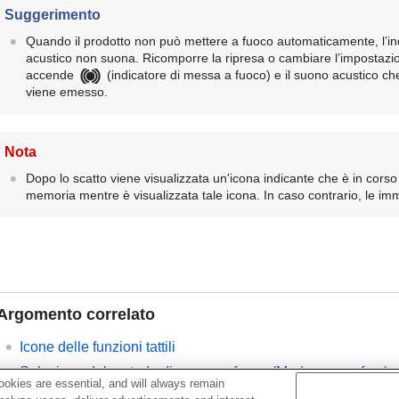
Suggerimento
Quando il prodotto non può mettere a fuoco automaticamente, l’in
acustico non suona. Ricomporre la ripresa o cambiare l’impostaz
accende
(indicatore di messa a fuoco) e il suono acustico ch
viene emesso.
Nota
Dopo lo scatto viene visualizzata un'icona indicante che è in corso 
memoria mentre è visualizzata tale icona. In caso contrario, le i
Argomento correlato
Icone delle funzioni tattili
Selezione del metodo di messa a fuoco (
Modo mes. a fuo.
)
okies are essential, and will always remain
Selezione dell'area di messa a fuoco (
Area mes. a fuoco
)