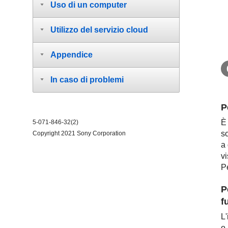
Uso di un computer
Utilizzo del servizio cloud
Appendice
In caso di problemi
P
È
5-071-846-32(2)
so
Copyright 2021 Sony Corporation
a 
v
Pe
P
f
L
o 