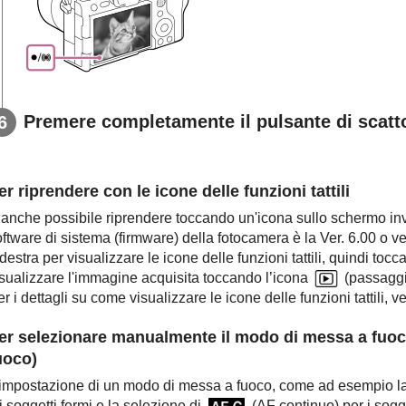
Premere completamente il pulsante di scatt
er riprendere con le icone delle funzioni tattili
 anche possibile riprendere toccando un'icona sullo schermo inve
ftware di sistema (firmware) della fotocamera è la Ver. 6.00 o ve
destra per visualizzare le icone delle funzioni tattili, quindi tocc
isualizzare l'immagine acquisita toccando l’icona
(passaggio
r i dettagli su come visualizzare le icone delle funzioni tattili, v
er selezionare manualmente il modo di messa a fuoc
uoco
)
'impostazione di un modo di messa a fuoco, come ad esempio l
i soggetti fermi e la selezione di
(
AF continuo
) per i sog