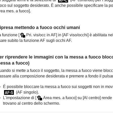
uoco sul soggetto desiderato. È anche possibile specificare la 
rea mes. a fuoco]
.
ipresa mettendo a fuoco occhi umani
a funzione
[
Pri. vis/occ in AF]
in
[AF viso/occhi]
è abilitata ne
are subito la funzione AF sugli occhi AF.
er riprendere le immagini con la messa a fuoco blocc
essa a fuoco)
ando si mette a fuoco il soggetto, la messa a fuoco viene blocca
ssare alla composizione desiderata e premere a fondo il pulsante
È possibile bloccare la messa a fuoco sui soggetti non in mo
(
AF singolo
).
L'impostazione di
[
Area mes. a fuoco]
su
[Al centro]
rende p
trovano al centro dello schermo.