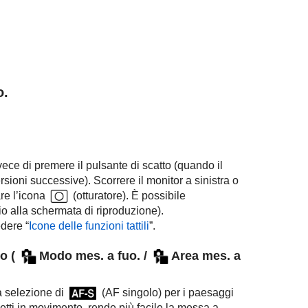
o.
ce di premere il pulsante di scatto (quando il
rsioni successive). Scorrere il monitor a sinistra o
are l’icona
(otturatore). È possibile
 alla schermata di riproduzione).
edere “
Icone delle funzioni tattili
”.
o (
Modo mes. a fuo.
/
Area mes. a
a selezione di
(
AF singolo
) per i paesaggi
getti in movimento, rende più facile la messa a