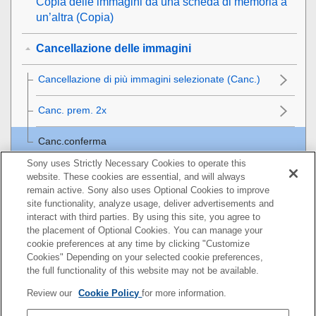
Copia delle immagini da una scheda di memoria a
un’altra (
Copia
)
Cancellazione delle immagini
Cancellazione di più immagini selezionate (Canc.)
Canc. prem. 2x
Canc.conferma
Sony uses Strictly Necessary Cookies to operate this
Visualizzazione delle immagini su un televisore
website. These cookies are essential, and will always
remain active. Sony also uses Optional Cookies to improve
Modifica delle impostazioni della fotocamera
site functionality, analyze usage, deliver advertisements and
interact with third parties. By using this site, you agree to
the placement of Optional Cookies. You can manage your
Funzioni disponibili con uno smartphone
cookie preferences at any time by clicking "Customize
Cookies" Depending on your selected cookie preferences,
Uso di un computer
the full functionality of this website may not be available.
Review our
Cookie Policy
for more information.
Utilizzo del servizio cloud