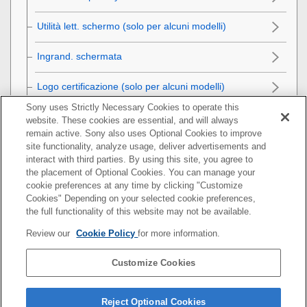
Utilità lett. schermo
(solo per alcuni modelli)
Ingrand. schermata
Logo certificazione
(solo per alcuni modelli)
Sony uses Strictly Necessary Cookies to operate this
Salv./Caric. impost.
website. These cookies are essential, and will always
remain active. Sony also uses Optional Cookies to improve
Ripristino impostaz.
site functionality, analyze usage, deliver advertisements and
interact with third parties. By using this site, you agree to
the placement of Optional Cookies. You can manage your
Funzioni disponibili con uno smartphone
cookie preferences at any time by clicking "Customize
Cookies" Depending on your selected cookie preferences,
Uso di un computer
the full functionality of this website may not be available.
Review our
Cookie Policy
for more information.
Utilizzo del servizio cloud
Customize Cookies
Appendice
In caso di problemi
Reject Optional Cookies