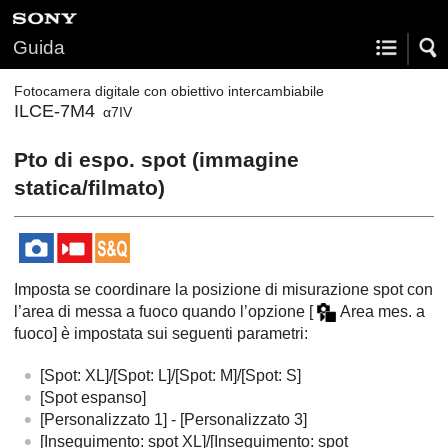
Guida
Fotocamera digitale con obiettivo intercambiabile
ILCE-7M4
α7IV
Pto di espo. spot
(immagine
statica/filmato)
Imposta se coordinare la posizione di misurazione spot con
l’area di messa a fuoco quando l’opzione
[
Area mes. a
fuoco]
è impostata sui seguenti parametri:
[Spot: XL]
/
[Spot: L]
/
[Spot: M]
/
[Spot: S]
[Spot espanso]
[Personalizzato 1]
-
[Personalizzato 3]
[Inseguimento: spot XL]
/
[Inseguimento: spot