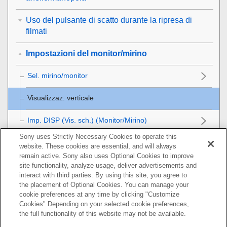
Uso del pulsante di scatto durante la ripresa di
filmati
Impostazioni del monitor/mirino
Sel. mirino/monitor
Visualizzaz. verticale
Imp. DISP (Vis. sch.)
(
Monitor
/
Mirino
)
Sony uses Strictly Necessary Cookies to operate this
Visualizzazione
website. These cookies are essential, and will always
remain active. Sony also uses Optional Cookies to improve
Modifica delle impostazioni della fotocamera
site functionality, analyze usage, deliver advertisements and
interact with third parties. By using this site, you agree to
the placement of Optional Cookies. You can manage your
Funzioni disponibili con uno smartphone
cookie preferences at any time by clicking "Customize
Cookies" Depending on your selected cookie preferences,
Uso di un computer
the full functionality of this website may not be available.