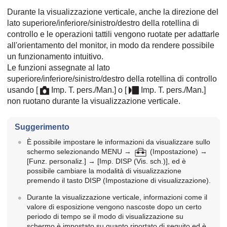
Durante la visualizzazione verticale, anche la direzione del
lato superiore/inferiore/sinistro/destro della rotellina di
controllo e le operazioni tattili vengono ruotate per adattarle
all'orientamento del monitor, in modo da rendere possibile
un funzionamento intuitivo.
Le funzioni assegnate al lato
superiore/inferiore/sinistro/destro della rotellina di controllo
usando
[
Imp. T. pers./Man.]
o
[
Imp. T. pers./Man.]
non ruotano durante la visualizzazione verticale.
Suggerimento
È possibile impostare le informazioni da visualizzare sullo
schermo selezionando
MENU
→
(
Impostazione
) →
[Funz. personaliz.]
→
[Imp. DISP (Vis. sch.)]
, ed è
possibile cambiare la modalità di visualizzazione
premendo il tasto DISP (Impostazione di visualizzazione).
Durante la visualizzazione verticale, informazioni come il
valore di esposizione vengono nascoste dopo un certo
periodo di tempo se il modo di visualizzazione su
schermo è impostato su quanto riportato di seguito ed è