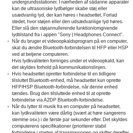
undergrundsstationer. I nærheden af sådanne apparater
kan de ultrasoniske lydbølger skabe støj eller
usædvanlig lyd, der kan høres i headsettet. Forlad
stedet, hvor støjen eller den udsædvanlige lyd høres.
Eller slå den støjannullerende funktion/omgivende
lydtilstand fra i appen "
Sony | Headphones Connect
".
Når du bruger et videoopkaldsprogram på en computer,
skal du ændre
Bluetooth
-forbindelsen til
HFP
eller
HSP
ved at betjene computeren.
Hvis lydkvaliteten forringes under et videoopkald, kan
det skyldes forhold på kommunikationslinjen.
Hvis headsettet opretter forbindelse til en tidligere
tilsluttet
Bluetooth
-enhed, må headsettet kun oprette
HFP
/
HSP
Bluetooth
-forbindelse, når denne enhed
tændes. Brug den tilsluttede enhed til at oprette
forbindelse via
A2DP
Bluetooth
-forbindelse.
Når du lytter til musik fra en computer på headsettet,
kan lydkvaliteten være dårlig (svært at høre sangerens
stemme osv.) i de første par sekunder efter. Det skyldes
computerens specifikationer (prioriterer stabil
forbindelse i starten af transmissionen og skifter derefter