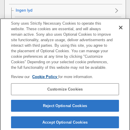
Ingen lyd
Lav lydstyrke
Sony uses Strictly Necessary Cookies to operate this
website. These cookies are essential, and will always
remain active. Sony also uses Optional Cookies to improve
Lav lydkvalitet eller støj eller usædvanlig lyd kan
site functionality, analyze usage, deliver advertisements and
høres.
interact with third parties. By using this site, you agree to
the placement of Optional Cookies. You can manage your
Der er regelmæssige lydudfald.
cookie preferences at any time by clicking "Customize
Cookies" Depending on your selected cookie preferences,
Støjannulleringen er ikke tilstrækkelig.
the full functionality of this website may not be available.
Review our
Cookie Policy
for more information.
Bluetooth-forbindelse
Customize Cookies
Nulstilling eller initialisering af headsettet
Specifikationer
Reject Optional Cookies
Accept Optional Cookies
5-035-397-41(6)
Copyright 2022 Sony Corporation