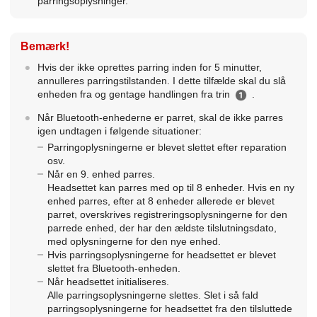
parringsoplysninger.
Bemærk!
Hvis der ikke oprettes parring inden for 5 minutter,
annulleres parringstilstanden. I dette tilfælde skal du slå
enheden fra og gentage handlingen fra trin
.
Når
Bluetooth
-enhederne er parret, skal de ikke parres
igen undtagen i følgende situationer:
Parringoplysningerne er blevet slettet efter reparation
osv.
Når en 9. enhed parres.
Headsettet kan parres med op til 8 enheder. Hvis en ny
enhed parres, efter at 8 enheder allerede er blevet
parret, overskrives registreringsoplysningerne for den
parrede enhed, der har den ældste tilslutningsdato,
med oplysningerne for den nye enhed.
Hvis parringsoplysningerne for headsettet er blevet
slettet fra
Bluetooth
-enheden.
Når headsettet initialiseres.
Alle parringsoplysningerne slettes. Slet i så fald
parringsoplysningerne for headsettet fra den tilsluttede