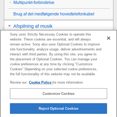
Multipunkt-forbindelse
Brug af det medfølgende hovedtelefonkabel
Afspilning af musik
Sony uses Strictly Necessary Cookies to operate this
Foretage telefonopkald
website. These cookies are essential, and will always
remain active. Sony also uses Optional Cookies to improve
Brug af funktionen stemmestyring
site functionality, analyze usage, deliver advertisements and
interact with third parties. By using this site, you agree to
the placement of Optional Cookies. You can manage your
Brug af appsene
cookie preferences at any time by clicking "Customize
Cookies" Depending on your selected cookie preferences,
Dette kan du gøre med partnertjenester
the full functionality of this website may not be available.
Review our
Cookie Policy
for more information.
Vigtige oplysninger
Customize Cookies
Fejlfinding
Specifikationer
Reject Optional Cookies