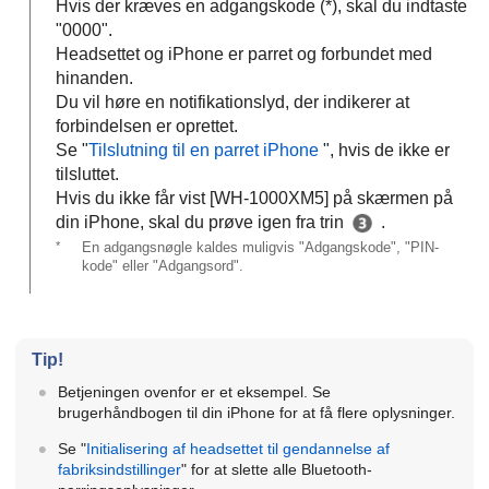
Hvis der kræves en adgangskode (*), skal du indtaste
"0000".
Headsettet og
iPhone
er parret og forbundet med
hinanden.
Du vil høre en notifikationslyd, der indikerer at
forbindelsen er oprettet.
Se "
Tilslutning til en parret
iPhone
", hvis de ikke er
tilsluttet.
Hvis du ikke får vist [
WH-1000XM5
] på skærmen på
din
iPhone
, skal du prøve igen fra trin
.
*
En adgangsnøgle kaldes muligvis "Adgangskode", "PIN-
kode" eller "Adgangsord".
Tip!
Betjeningen ovenfor er et eksempel. Se
brugerhåndbogen til din
iPhone
for at få flere oplysninger.
Se "
Initialisering af headsettet til gendannelse af
fabriksindstillinger
" for at slette alle
Bluetooth
-