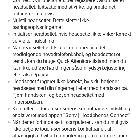
Connect
", vil funktionen, der registrerer, at du bærer
headsettet, fortsætte med at virke, og problemet
reduceres muligvis.
Nulstil headsettet. Dette sletter ikke
parringsoplysningerne.
Initialisér headsettet, hvis headsettet ikke virker korrekt
selv efter nulstilling.
Når headsettet er tilsluttet en enhed via det
medfølgende hovedtelefonkabel, og headsettet er
tændt, kan du bruge Quick Attention-tilstand, men du
kan ikke udføre handlinger såsom lydstyrkejustering
eller afspil/pause.
Headsettet fungerer ikke korrekt, hvis du betjener
headsettet med din fingernegl eller med handsker på.
Fjern handsken, og betjen headsettet med
fingerspidsen.
Kontroller, at touch-sensorens kontrolpanels indstilling
er aktiveret med appen "
Sony | Headphones Connect
".
Når der er forbindelse til computeren, kan du muligvis
ikke betjene touch-sensorens kontrolpanel, alt
afhængigt af hvilket computerprogram du bruger, men