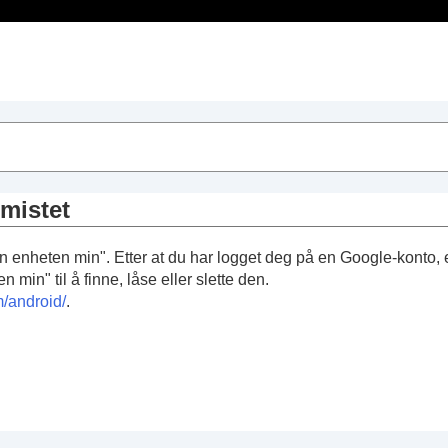
se
 mistet
inn enheten min". Etter at du har logget deg på en Google-konto,
min" til å finne, låse eller slette den.
/android/
.
n din