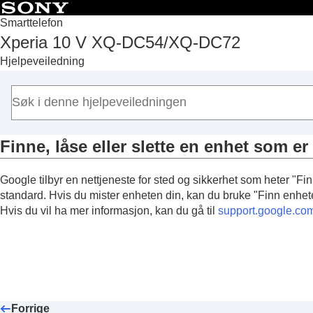
Innholdsfortegnel
Smarttelefon
Xperia 10 V XQ-DC54/XQ-DC72
Topp
Hjelpeveiledning
Funksjoner etter programvareoppdatering
Komme i gang
Grunnleggende informasjon
Kamera
Finne, låse eller slette en enhet som er
Musikk
Brukerstøtte-appen
Google tilbyr en nettjeneste for sted og sikkerhet som heter "F
Innstillinger
standard. Hvis du mister enheten din, kan du bruke "Finn enheten 
Vedlikehold
Hvis du vil ha mer informasjon, kan du gå til
support.google.com
Internett og nettverk
Tilkobling
Enhetssikkerhet
Sørge for at enheten er beskyttet
Finne IMEI-nummeret/numrene for enhete
Forrige