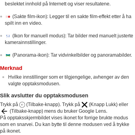
beslektet innhold på Internett og viser resultatene.
Nattmodus
Bokeh-effekt
(Sakte film-ikon): Legger til en sakte film-effekt etter å ha
Bruke ulike opptaksmoduser
spilt inn en video.
Oppløsning og minne
Flere kamerainnstillinger
(Ikon for manuell modus): Tar bilder med manuelt justerte
Musikk
kamerainnstillinger.
Brukerstøtte-appen
Innstillinger
(Panorama-ikon): Tar vidvinkelbilder og panoramabilder.
Vedlikehold
Internett og nettverk
Merknad
Tilkobling
Enhetssikkerhet
Hvilke innstillinger som er tilgjengelige, avhenger av den
Merknader om bruk, tilgjengelighet og juridisk informasjon
valgte opptaksmodusen.
Slik avslutter du opptaksmodusen
Trykk på
(Tilbake-knapp). Trykk på
(Knapp Lukk) eller
(Tilbake-knapp) mens du bruker Google Lens.
På opptaksskjermbildet vises ikonet for forrige brukte modus
som en snarvei. Du kan bytte til denne modusen ved å trykke
på ikonet.