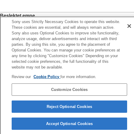
Beslektet emne
Sony uses Strictly Necessary Cookies to operate this website.
Videoer i sakte film
These cookies are essential, and will always remain active.
Panorama
Sony also uses Optional Cookies to improve site functionality,
analyze usage, deliver advertisements and interact with third
Kameraoversikt
parties. By using this site, you agree to the placement of
Optional Cookies. You can manage your cookie preferences at
any time by clicking "Customize Cookies" Depending on your
Forrige
selected cookie preferences, the full functionality of this
se bilder og videoer
website may not be available.
Neste
Selvutlø
Review our
Cookie Policy
for more information.
TP1001568898
Customize Cookies
Side for valg av språk
Reject Optional Cookies
H-328-100-43
Copyright 2023 Sony Corporation
Accept Optional Cookies