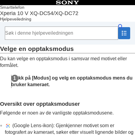
Innholdsfortegnelse
Smarttelefon
Xperia 10 V XQ-DC54/XQ-DC72
Topp
Hjelpeveiledning
Funksjoner etter programvareoppdatering
Komme i gang
Grunnleggende informasjon
Kamera
Velge en opptaksmodus
Bli kjent med kameraet ditt
Kameraoversikt
Du kan velge en opptaksmodus i samsvar med motivet eller
Ta et bilde eller spille inn en video
formålet.
Ta et bilde med blits
Skanne QR-koder ved hjelp av Kamera-
Trykk på [Modus] og velg en opptaksmodus mens du
appen
bruker kameraet.
Grunnleggende kamerafunksjoner
Vise bilder og videoer
Velge en opptaksmodus
Oversikt over opptaksmoduser
Selvutløser
Følgende er noen av de vanligste opptaksmodusene.
Eksponering, farger og lysforhold
Stille inn rett fokus
(Google Lens-ikon): Gjenkjenner motivet som er
Folk, selfier og smilende ansikter
fotografert av kameraet, søker etter visuelt lignende bilder og
Bevegelige motiver