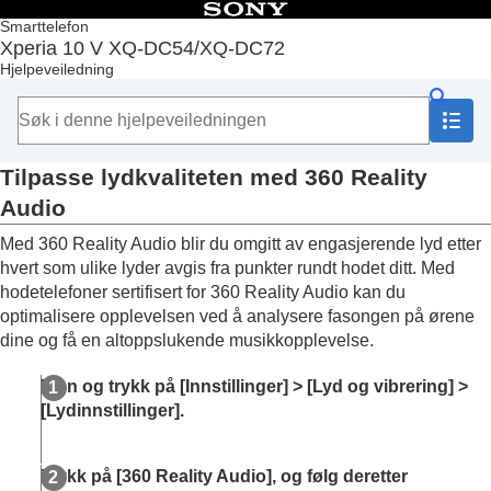
Innholdsfortegnelse
Smarttelefon
Xperia 10 V XQ-DC54/XQ-DC72
Topp
Hjelpeveiledning
Funksjoner etter programvareoppdatering
Komme i gang
Grunnleggende informasjon
Kamera
Tilpasse lydkvaliteten med 360 Reality
Musikk
Brukerstøtte-appen
Audio
Innstillinger
Med 360 Reality Audio blir du omgitt av engasjerende lyd etter
Innstillinger-meny
Volum, vibrering og lyd
hvert som ulike lyder avgis fra punkter rundt hodet ditt. Med
Begrense avbrudd med [Ikke forstyrr]-modus
hodetelefoner sertifisert for 360 Reality Audio kan du
Skjerminnstillinger
optimalisere opplevelsen ved å analysere fasongen på ørene
Konfigurere Sidesans-alternativer
dine og få en altoppslukende musikkopplevelse.
Bruk av stedstjenester
Dato og klokkeslett
Finn og trykk på [Innstillinger] > [Lyd og vibrering] >
Strømstyring
[Lydinnstillinger].
Forbedre lyden
Tilpasse lydkvaliteten med 360 Reality
Audio
Trykk på [360 Reality Audio], og følg deretter