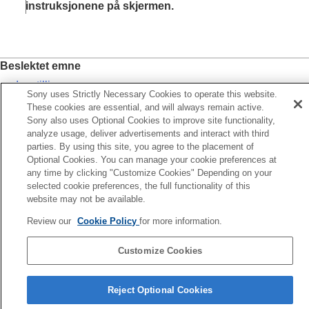
Forbedre lyden ut med 360 Upmix
instruksjonene på skjermen.
Slik oppgraderer du kvaliteten for
komprimerte musikkfiler (DSEE Ultimate)
Smart anropshåndtering
Beslektet emne
Vedlikehold
Internett og nettverk
Innstillinger-meny
Sony uses Strictly Necessary Cookies to operate this website.
Tilkobling
Forbedre lyden ut med 360 Upmix
These cookies are essential, and will always remain active.
Enhetssikkerhet
Sony also uses Optional Cookies to improve site functionality,
Slik oppgraderer du kvaliteten for komprimerte musikkfiler
Merknader om bruk, tilgjengelighet og juridisk informasjon
analyze usage, deliver advertisements and interact with third
(DSEE Ultimate)
parties. By using this site, you agree to the placement of
Optional Cookies. You can manage your cookie preferences at
any time by clicking "Customize Cookies" Depending on your
Forrige
selected cookie preferences, the full functionality of this
ik kontrollerer du batteriforbruket for apper
website may not be available.
Neste
Forbedre lyden ut med 360 Upm
Review our
Cookie Policy
for more information.
TP1001596827
Customize Cookies
Side for valg av språk
Reject Optional Cookies
H-328-100-43