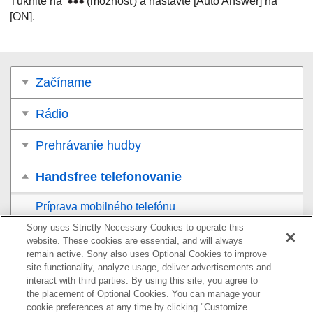
Ťuknite na
(možnosť) a nastavte [
Auto Answer
] na
[
ON
].
Začíname
Rádio
Prehrávanie hudby
Handsfree telefonovanie
Príprava mobilného telefónu
Sony uses Strictly Necessary Cookies to operate this
Prijatie hovoru
website. These cookies are essential, and will always
remain active. Sony also uses Optional Cookies to improve
Uskutočnenie hovoru
site functionality, analyze usage, deliver advertisements and
interact with third parties. By using this site, you agree to
the placement of Optional Cookies. You can manage your
Dostupné operácie počas telefonovania
cookie preferences at any time by clicking "Customize