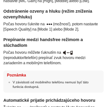
nastavte [
MIC Gain
] na [
High
], [
Middle
] alebo [
Low
].
Odstránenie ozveny a hluku (režim zníženia
ozveny/hluku)
Počas hovoru ťuknite na
(možnosť), potom nastavte
[
Speech Quality
] na [
Mode 1
] alebo [
Mode 2
].
Prepínanie medzi handsfree režimom a
slúchadlom
Počas hovoru môžete ťuknutím na
(reproduktor/telefón) prepínať zvuk hovoru medzi
zariadením a mobilným telefónom.
Poznámka
V závislosti od mobilného telefónu nemusí byť táto
funkcia dostupná.
Automatické prijatie prichádzajúceho hovoru