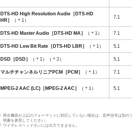
DTS-HD High Resolution Audio［
DTS-HD
7.1
HR
］
（＊1）
DTS-HD Master Audio［
DTS-HD MA
］
（＊1）
7.1
DTS-HD Low Bit Rate［
DTS-HD LBR
］
（＊1）
5.1
DSD［
DSD
］
（＊1）（＊2）
5.1
マルチチャンネルリニアPCM［
PCM
］
（＊1）
7.1
MPEG-2 AAC (LC)［
MPEG-2 AAC
］
（＊1）
5.1
1
再生機器が上記のフォーマットに対応していない場合は、音声信号は別の
明書を参照してください。
2
ワイヤレスヘッドホンには出力できません。