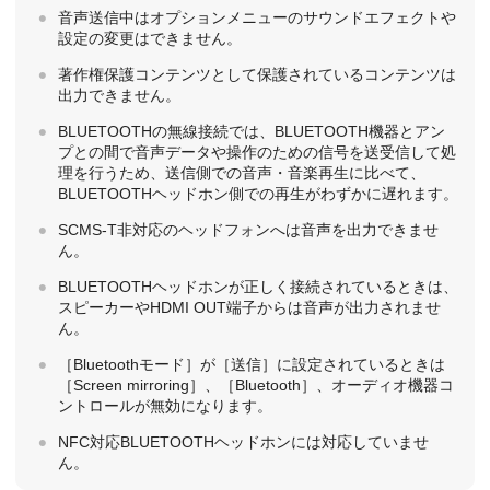
音声送信中はオプションメニューのサウンドエフェクトや
設定の変更はできません。
著作権保護コンテンツとして保護されているコンテンツは
出力できません。
BLUETOOTHの無線接続では、BLUETOOTH機器とアン
プとの間で音声データや操作のための信号を送受信して処
理を行うため、送信側での音声・音楽再生に比べて、
BLUETOOTHヘッドホン側での再生がわずかに遅れます。
SCMS-T非対応のヘッドフォンへは音声を出力できませ
ん。
BLUETOOTHヘッドホンが正しく接続されているときは、
スピーカーやHDMI OUT端子からは音声が出力されませ
ん。
［
Bluetoothモード
］が［
送信
］に設定されているときは
［
Screen mirroring
］、［
Bluetooth
］、オーディオ機器コ
ントロールが無効になります。
NFC対応BLUETOOTHヘッドホンには対応していませ
ん。