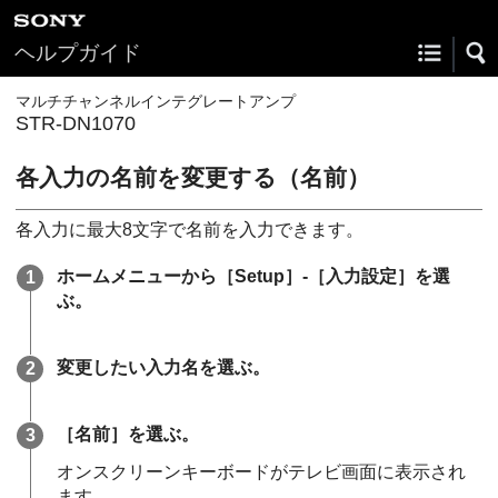
ヘルプガイド
マルチチャンネルインテグレートアンプ
STR-DN1070
各入力の名前を変更する（
名前
）
各入力に最大8文字で名前を入力できます。
ホームメニューから［
Setup
］-［
入力設定
］を選
ぶ。
変更したい入力名を選ぶ。
［
名前
］を選ぶ。
オンスクリーンキーボードがテレビ画面に表示され
ます。