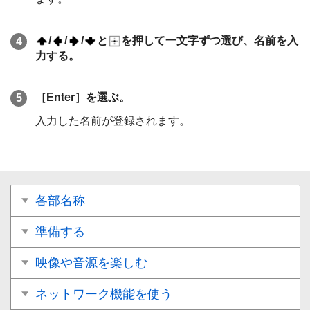
/
/
/
と
を押して一文字ずつ選び、名前を入
力する。
［
Enter
］を選ぶ。
入力した名前が登録されます。
各部名称
準備する
映像や音源を楽しむ
ネットワーク機能を使う