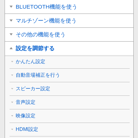
BLUETOOTH機能を使う
マルチゾーン機能を使う
その他の機能を使う
設定を調節する
かんたん設定
自動音場補正を行う
スピーカー設定
音声設定
映像設定
HDMI設定