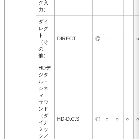
グ入
力）
ダイ
レク
ト
DIRECT
◎
—
—
—
（そ
の
他）
HDデ
ジタ
ル・
シネ
マ・
サウ
ンド
（ダ
HD-D.C.S.
◎
○
○
○
イナ
ミッ
ク／