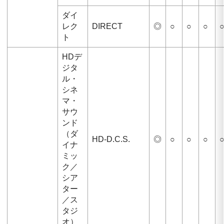
ダイ
レク
DIRECT
◎
○
○
○
ト
HDデ
ジタ
ル・
シネ
マ・
サウ
ンド
（ダ
HD-D.C.S.
◎
○
○
○
イナ
ミッ
ク／
シア
ター
／ス
タジ
オ）