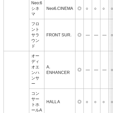
Neo:6
シネ
Neo6.CINEMA
◎
○
○
○
マ
フロ
ント
サラ
FRONT SUR.
◎
—
—
—
ウン
ド
オー
ディ
オエ
A.
◎
—
—
—
ンハ
ENHANCER
ンサ
ー
コン
サー
HALL A
◎
○
○
○
トホ
ールA