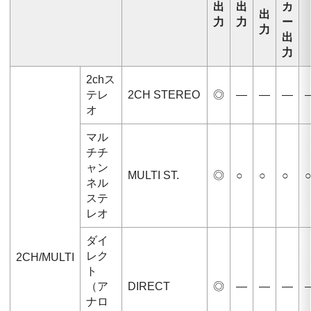
出
出
カ
出
力
力
ー
力
出
力
2chス
テレ
2CH STEREO
◎
—
—
—
オ
マル
チチ
ャン
MULTI ST.
◎
○
○
○
ネル
ステ
レオ
ダイ
レク
2CH/MULTI
ト
（ア
DIRECT
◎
—
—
—
ナロ