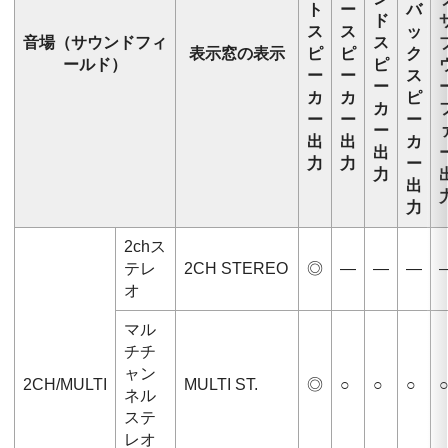
ト
ー
バ
ド
ス
ス
ッ
音場（サウンドフィ
ス
表示窓の表示
ピ
ピ
ク
ールド）
ピ
ー
ー
ス
ー
カ
カ
ピ
カ
ー
ー
ー
ー
出
出
カ
出
力
力
ー
力
出
力
2chス
テレ
2CH STEREO
◎
—
—
—
オ
マル
チチ
ャン
2CH/MULTI
MULTI ST.
◎
○
○
○
ネル
ステ
レオ