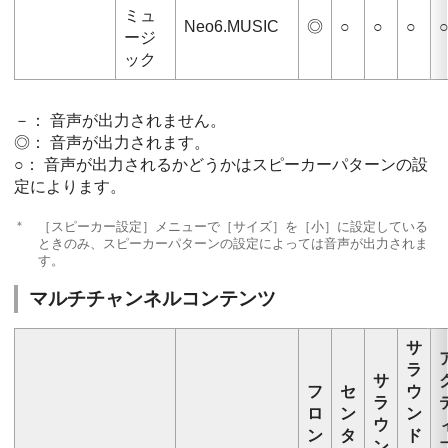
ミュ
Neo6.MUSIC
◎
○
○
○
ージ
ック
－： 音声が出力されません。
◎： 音声が出力されます。
○： 音声が出力されるかどうかはスピーカーパターンの設
定によります。
＊
［
スピーカー設定
］メニューで［
サイズ
］を［
小
］に設定している
ときのみ、スピーカーパターンの設定によっては音声が出力されま
す。
マルチチャンネルコンテンツ
サ
ラ
サ
フ
セ
ウ
ラ
ロ
ン
ン
ウ
ン
タ
ド
ン