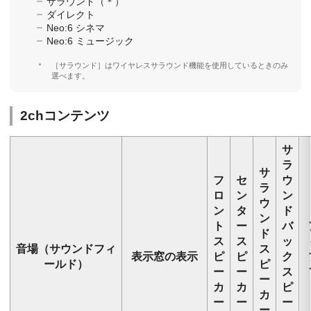
サラウンド
（＊）
ダイレクト
Neo:6 シネマ
Neo:6 ミュージック
＊
［
サラウンド
］はワイヤレスサラウンド機能を使用しているときのみ
選べます。
2chコンテンツ
サ
ラ
サ
フ
セ
ウ
ラ
ロ
ン
ン
ウ
ン
タ
ド
ン
ト
ー
バ
ド
ス
ス
ッ
音場（サウンドフィ
ス
表示窓の表示
ピ
ピ
ク
ールド）
ピ
ー
ー
ス
ー
カ
カ
ピ
カ
ー
ー
ー
ー