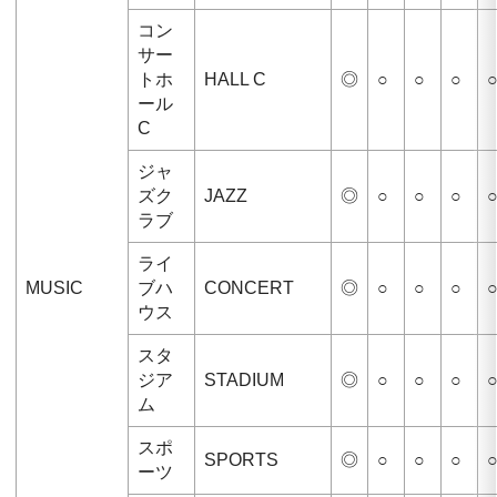
コン
サー
トホ
HALL C
◎
○
○
○
ール
C
ジャ
ズク
JAZZ
◎
○
○
○
ラブ
ライ
MUSIC
ブハ
CONCERT
◎
○
○
○
ウス
スタ
ジア
STADIUM
◎
○
○
○
ム
スポ
SPORTS
◎
○
○
○
ーツ