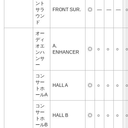
ント
サラ
FRONT SUR.
◎
—
—
—
ウン
ド
オー
ディ
オエ
A.
◎
○
○
○
ンハ
ENHANCER
ンサ
ー
コン
サー
HALL A
◎
○
○
○
トホ
ールA
コン
サー
HALL B
◎
○
○
○
トホ
ールB