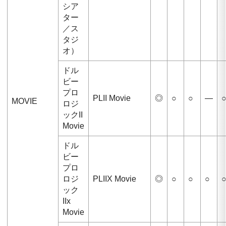
シア
ター
／ス
タジ
オ）
ドル
ビー
プロ
PLII Movie
◎
○
○
—
MOVIE
ロジ
ックII
Movie
ドル
ビー
プロ
ロジ
PLIIX Movie
◎
○
○
○
ック
IIx
Movie