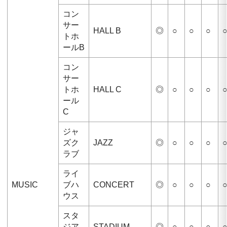
コン
サー
HALL B
◎
○
○
○
トホ
ールB
コン
サー
トホ
HALL C
◎
○
○
○
ール
C
ジャ
ズク
JAZZ
◎
○
○
○
ラブ
ライ
MUSIC
ブハ
CONCERT
◎
○
○
○
ウス
スタ
ジア
STADIUM
◎
○
○
○