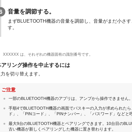
音量を調節する。
まず
BLUETOOTH
機器の音量を調節し、音量がまだ小さす
す。
XXXXXX は、それぞれの機器固有の識別番号です。
ペアリング操作を中止するには
入力を切り替えます。
ご注意
一部のBLUETOOTH機器のアプリは、アンプから操作できません
手順4で
BLUETOOTH
機器の画面でパスキーの入力が求められたら
ド」、「PINコード」、「PINナンバー」、「パスワード」など
最大9台の
BLUETOOTH
機器とペアリングできます。10台目の
BLU
古い機器が新しくペアリングした機器に置き替わります。