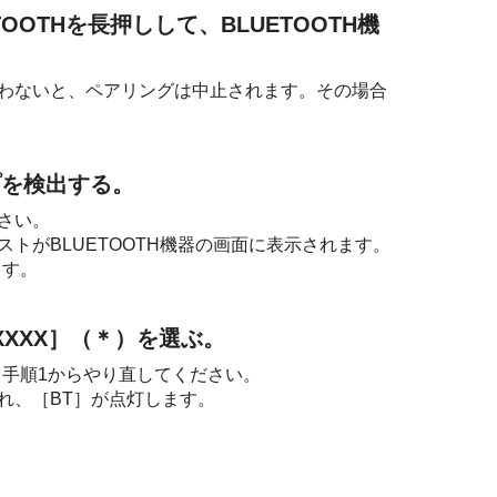
TOOTH
を長押しして、BLUETOOTH機
を行わないと、ペアリングは中止されます。その場合
プを検出する。
さい。
ストが
BLUETOOTH
機器の画面に表示されます。
ます。
XXXX
］（＊）を選ぶ。
手順1からやり直してください。
され、［BT］が点灯します。