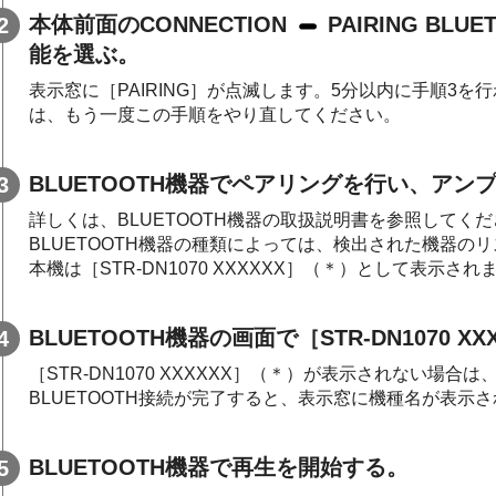
本体前面の
CONNECTION
PAIRING BLUE
能を選ぶ。
表示窓に［PAIRING］が点滅します。5分以内に手順3
は、もう一度この手順をやり直してください。
BLUETOOTH
機器でペアリングを行い、アン
詳しくは、
BLUETOOTH
機器の取扱説明書を参照してくだ
BLUETOOTH
機器の種類によっては、検出された機器のリ
本機は［
STR-DN1070 XXXXXX
］（＊）として表示され
BLUETOOTH
機器の画面で［
STR-DN1070 XX
［
STR-DN1070 XXXXXX
］（＊）が表示されない場合は、
BLUETOOTH接続が完了すると、表示窓に機種名が表示
BLUETOOTH
機器で再生を開始する。