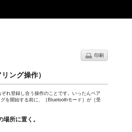
印刷
アリング操作）
それぞれ登録し合う操作のことです。いったんペア
開始する前に、［Bluetoothモード］が［受
の場所に置く。