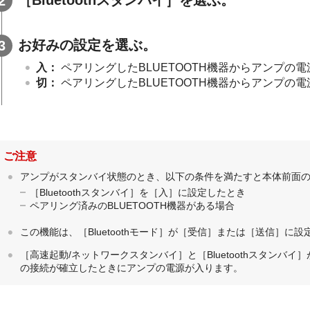
お好みの設定を選ぶ。
入
：
ペアリングしたBLUETOOTH機器からアンプの
切
：
ペアリングしたBLUETOOTH機器からアンプの
ご注意
アンプがスタンバイ状態のとき、以下の条件を満たすと本体前面
［
Bluetoothスタンバイ
］を［
入
］に設定したとき
ペアリング済みのBLUETOOTH機器がある場合
この機能は、［
Bluetoothモード
］が［
受信
］または［
送信
］に設
［
高速起動/ネットワークスタンバイ
］と［
Bluetoothスタンバイ
］
の接続が確立したときにアンプの電源が入ります。