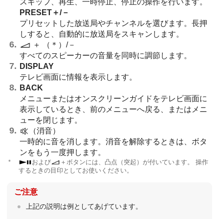
スキップ、再生、一時停止、停止の操作を行います。
PRESET
＋
/
－
プリセットした放送局やチャンネルを選びます。長押
しすると、自動的に放送局をスキャンします。
＋
（＊）/
－
すべてのスピーカーの音量を同時に調節します。
DISPLAY
テレビ画面に情報を表示します。
BACK
メニューまたはオンスクリーンガイドをテレビ画面に
表示しているとき、前のメニューへ戻る、またはメニ
ューを閉じます。
（消音）
一時的に音を消します。消音を解除するときは、ボタ
ンをもう一度押します。
＊
および
＋
ボタンには、凸点（突起）が付いています。 操作
するときの目印としてお使いください。
ご注意
上記の説明は例としてあげています。