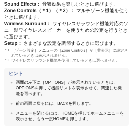
Sound Effects
：
音響効果を楽しむときに選びます。
Zone Controls（＊1）（＊2）
：
マルチゾーン機能を使う
ときに選びます。
Wireless Surround
：
ワイヤレスサラウンド機能対応のソ
ニー製ワイヤレススピーカーを使うための設定を行うとき
に選びます。
Setup
：
さまざまな設定を調節するときに選びます。
＊1
［
ゾーン設定
］メニューの［
Zone Controls
］が［
非表示
］に設定さ
れているときは表示されません。
＊2
ワイヤレスサラウンド機能を使用しているときは選べません。
ヒント
画面の左下に［
OPTIONS
］が表示されているときは、
OPTIONS
を押して機能リストを表示させて、関連した機
能を選べます。
前の画面に戻るには、
BACK
を押します。
メニューを閉じるには、
HOME
を押してホームメニューを
表示させ、もう一度
HOME
を押します。