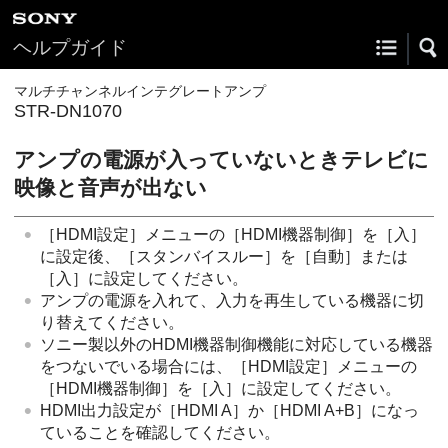
ヘルプガイド
マルチチャンネルインテグレートアンプ
STR-DN1070
アンプの電源が入っていないときテレビに
映像と音声が出ない
［
HDMI設定
］メニューの［
HDMI機器制御
］を［
入
］
に設定後、［
スタンバイスルー
］を［
自動
］または
［
入
］に設定してください。
アンプの電源を入れて、入力を再生している機器に切
り替えてください。
ソニー製以外のHDMI機器制御機能に対応している機器
をつないでいる場合には、［
HDMI設定
］メニューの
［
HDMI機器制御
］を［
入
］に設定してください。
HDMI出力設定が［
HDMI A
］か［
HDMI A+B
］になっ
ていることを確認してください。