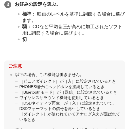
お好みの設定を選ぶ。
標準
：
映画のレベルを基準に調節する場合に選び
ます。
弱
：
CDなど平均音圧が高めに加工されたソフト
用に調節する場合に選びます。
切
ご注意
以下の場合、この機能は働きません。
［
ピュアダイレクト
］が［
入
］に設定されているとき
PHONES端子にヘッドホンを接続しているとき
［
Bluetoothモード
］が［
送信
］に設定されているとき
ワイヤレスサラウンド機能を使用しているとき
［
DSDネイティブ再生
］が［
入
］に設定されていて、
DSDフォーマットの信号を再生しているとき
［
ダイレクト
］が使われていてアナログ入力が選ばれて
いるとき