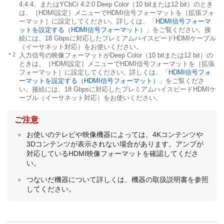
4:4:4、またはYCbCr 4:2:0 Deep Color（10 bitまたは12 bit）のとき
は、［
HDMI設定
］メニューでHDMI信号フォーマットを［
拡張フォ
ーマット
］に設定してください。詳しくは、「
HDMI信号フォーマ
ットを設定する（
HDMI信号フォーマット
）
」をご覧ください。接
続には、18 Gbpsに対応したプレミアムハイスピードHDMIケーブル
（イーサネット対応）をお使いください。
＊2
入力信号の映像フォーマットがDeep Color（10 bitまたは12 bit）の
ときは、［
HDMI設定
］メニューでHDMI信号フォーマットを［
拡張
フォーマット
］に設定してください。詳しくは、「
HDMI信号フォ
ーマットを設定する（
HDMI信号フォーマット
）
」をご覧くださ
い。接続には、18 Gbpsに対応したプレミアムハイスピードHDMIケ
ーブル（イーサネット対応）をお使いください。
ご注意
お使いのテレビや映像機器によっては、4Kコンテンツや
3Dコンテンツが表示されない場合があります。アンプが
対応しているHDMI映像フォーマットを確認してくださ
い。
つないだ機器について詳しくは、機器の取扱説明書を参照
してください。