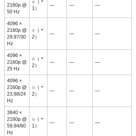
○（＊
2160p @
―
―
―
1）
50 Hz
4096 ×
2160p @
○（＊
―
―
―
29.97/30
2）
Hz
4096 ×
○（＊
2160p @
―
―
―
2）
25 Hz
4096 ×
2160p @
○（＊
―
―
―
23.98/24
2）
Hz
3840 ×
2160p @
○（＊
―
―
―
59.94/60
1）
Hz