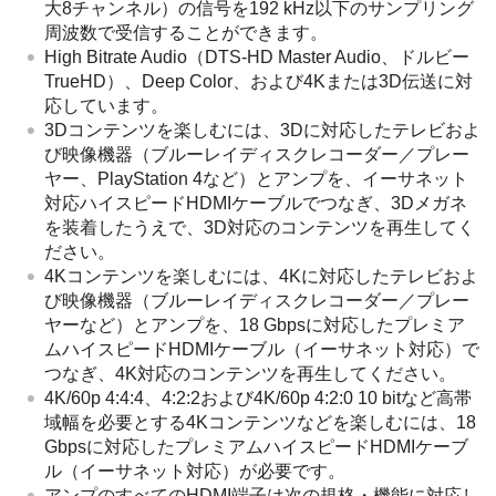
大8チャンネル）の信号を192 kHz以下のサンプリング
周波数で受信することができます。
High Bitrate Audio（DTS-HD Master Audio、ドルビー
TrueHD）、Deep Color、および4Kまたは3D伝送に対
応しています。
3Dコンテンツを楽しむには、3Dに対応したテレビおよ
び映像機器（ブルーレイディスクレコーダー／プレー
ヤー、PlayStation 4など）とアンプを、イーサネット
対応ハイスピードHDMIケーブルでつなぎ、3Dメガネ
を装着したうえで、3D対応のコンテンツを再生してく
ださい。
4Kコンテンツを楽しむには、4Kに対応したテレビおよ
び映像機器（ブルーレイディスクレコーダー／プレー
ヤーなど）とアンプを、18 Gbpsに対応したプレミア
ムハイスピードHDMIケーブル（イーサネット対応）で
つなぎ、4K対応のコンテンツを再生してください。
4K/60p 4:4:4、4:2:2および4K/60p 4:2:0 10 bitなど高帯
域幅を必要とする4Kコンテンツなどを楽しむには、18
Gbpsに対応したプレミアムハイスピードHDMIケーブ
ル（イーサネット対応）が必要です。
アンプのすべてのHDMI端子は次の規格・機能に対応し