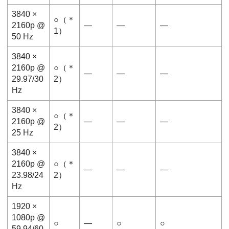
3840 ×
○（＊
2160p @
―
―
―
1）
50 Hz
3840 ×
2160p @
○（＊
―
―
―
29.97/30
2）
Hz
3840 ×
○（＊
2160p @
―
―
―
2）
25 Hz
3840 ×
2160p @
○（＊
―
―
―
23.98/24
2）
Hz
1920 ×
1080p @
○
―
○
○
59.94/60