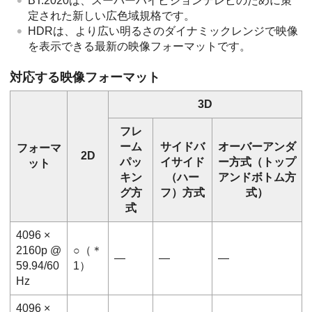
BT.2020は、スーパーハイビジョンテレビのために策
定された新しい広色域規格です。
HDRは、より広い明るさのダイナミックレンジで映像
を表示できる最新の映像フォーマットです。
対応する映像フォーマット
3D
フレ
ーム
サイドバ
オーバーアンダ
フォーマ
2D
パッ
イサイド
ー方式（トップ
ット
キン
（ハー
アンドボトム方
グ方
フ）方式
式）
式
4096 ×
2160p @
○（＊
―
―
―
59.94/60
1）
Hz
4096 ×