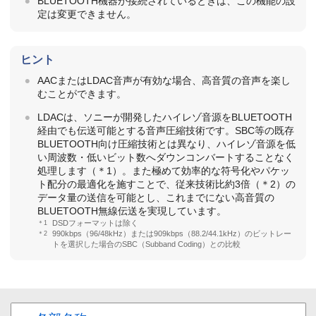
BLUETOOTH機器が接続されているときは、この機能の設
定は変更できません。
ヒント
AACまたはLDAC音声が有効な場合、高音質の音声を楽し
むことができます。
LDACは、ソニーが開発したハイレゾ音源をBLUETOOTH
経由でも伝送可能とする音声圧縮技術です。SBC等の既存
BLUETOOTH向け圧縮技術とは異なり、ハイレゾ音源を低
い周波数・低いビット数へダウンコンバートすることなく
処理します（＊1）。また極めて効率的な符号化やパケッ
ト配分の最適化を施すことで、従来技術比約3倍（＊2）の
データ量の送信を可能とし、これまでにない高音質の
BLUETOOTH無線伝送を実現しています。
＊1
DSDフォーマットは除く
＊2
990kbps（96/48kHz）または909kbps（88.2/44.1kHz）のビットレー
トを選択した場合のSBC（Subband Coding）との比較