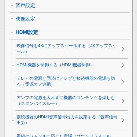
音声設定
映像設定
HDMI設定
映像信号を4Kにアップスケールする（
4Kアップスケ
ール
）
HDMI
機器を制御する（
HDMI機器制御
）
テレビの電源と同時にアンプと接続機器の電源も切
る（
電源オフ連動
）
アンプの電源を入れずに機器のコンテンツを楽しむ
（
スタンバイスルー
）
接続機器のHDMI音声信号出力を設定する（
音声信号
出力
）
番組のジャンルに応じた音場（サウンドフィール