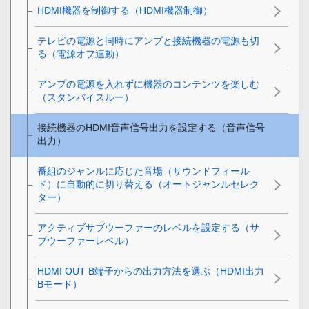
HDMI
機器を制御する（
HDMI機器制御
）
テレビの電源と同時にアンプと接続機器の電源も切
る（
電源オフ連動
）
アンプの電源を入れずに機器のコンテンツを楽しむ
（
スタンバイスルー
）
接続機器のHDMI音声信号出力を設定する（
音声信号
出力
）
番組のジャンルに応じた音場（サウンドフィール
ド）に自動的に切り替える（オートジャンルセレク
ター）
アクティブサブウーファーのレベルを設定する（
サ
ブウーファーレベル
）
HDMI OUT B端子からの出力方法を選ぶ（HDMI出力
Bモード）