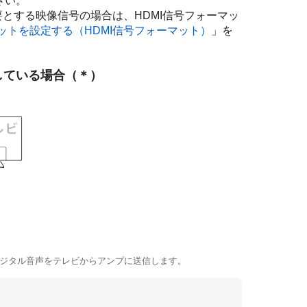
さい。
ど高帯域幅を必要とする映像信号の場合は、HDMI信号フォーマッ
マットを設定する（
HDMI信号フォーマット
）
」を
応している場合（＊）
デジタル音声をテレビからアンプに送信します。