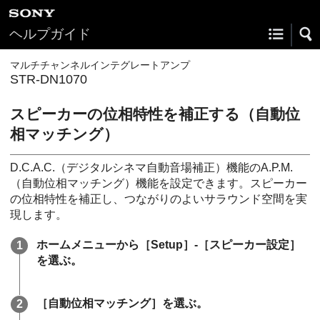
ヘルプガイド
マルチチャンネルインテグレートアンプ
STR-DN1070
スピーカーの位相特性を補正する（自動位
相マッチング）
D.C.A.C.
（
デジタルシネマ自動音場補正
）機能の
A.P.M.
（
自動位相マッチング
）機能を設定できます。スピーカー
の位相特性を補正し、つながりのよいサラウンド空間を実
現します。
ホームメニューから［
Setup
］-［
スピーカー設定
］
を選ぶ。
［
自動位相マッチング
］を選ぶ。