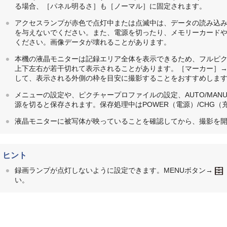
る場合、［パネル明るさ］も［ノーマル］に固定されます。
アクセスランプが赤色で点灯中または点滅中は、データの読み込
を与えないでください。また、電源を切ったり、メモリーカードや
ください。画像データが壊れることがあります。
本機の液晶モニターは記録エリア全体を表示できるため、フルピ
上下左右が若干切れて表示されることがあります。［マーカー］→［
して、表示される外側の枠を目安に撮影することをおすすめしま
メニューの設定や、ピクチャープロファイルの設定、AUTO/MAN
源を切ると保存されます。保存処理中はPOWER（電源）/CHG
液晶モニターに被写体が映っていることを確認してから、撮影を
ヒント
録画ランプが点灯しないように設定できます。MENUボタン→
い。